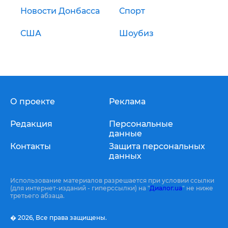
Новости Донбасса
Спорт
США
Шоубиз
О проекте
Реклама
Редакция
Персональные
данные
Контакты
Защита персональных
данных
Использование материалов разрешается при условии ссылки
(для интернет-изданий - гиперссылки) на "
Диалог.ua
" не ниже
третьего абзаца.
� 2026,
Все права защищены.