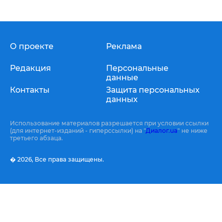
О проекте
Реклама
Редакция
Персональные
данные
Контакты
Защита персональных
данных
Использование материалов разрешается при условии ссылки
(для интернет-изданий - гиперссылки) на "
Диалог.ua
" не ниже
третьего абзаца.
� 2026,
Все права защищены.