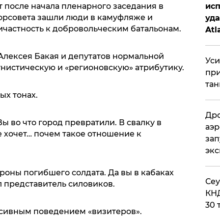
 после начала пленарного заседания в
исп
орсовета зашли люди в камуфляже и
уда
частность к добровольческим батальонам.
Atl
би
Алексея Бакая и депутатов нормальной
Уси
унистическую и «регионовскую» атрибутику.
при
тан
ых тонах.
Дро
ы во что город превратили. В свалку в
аэр
не хочет… почем такое отношение к
зап
эк
ороны погибшего солдата. Да вы в кабаках
​Се
л представитель силовиков.
КНД
30 
сивным поведением «визитеров».