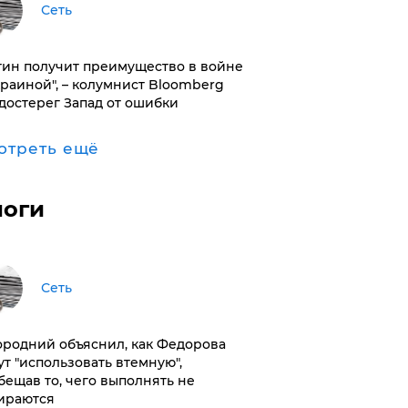
Сеть
тин получит преимущество в войне
краиной", – колумнист Bloomberg
достерег Запад от ошибки
отреть ещё
логи
Сеть
ородний объяснил, как Федорова
ут "использовать втемную",
бещав то, чего выполнять не
ираются