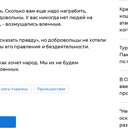
Кре
. Сколько вам еще надо награбить,
кош
довольны. У вас никогда нет людей на
ата
», - возмущались военные.
ког
сказать правду», но добровольцы не хотели
ды его правления и бездеятельности.
Тур
Пак
по 
 как хочет народ. Мы их не будем
военных.
В С
вве
 силы Украины
Происшествия
про
​"Н
оск
раз