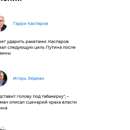
Гарри Каспаров
ет ударить ракетами: Каспаров
вал следующую цель Путина после
аины
Игорь Эйдман
дставит голову под табакерку", –
ман описал сценарий краха власти
ина