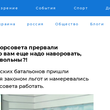
озрение
События
Спорт
Д
краина
россия
Общество
Блоги
горсовета прервали
 вам еще надо наворовать,
овольны?!
ских батальонов пришли
я законом льгот и намеревались
совета работать.