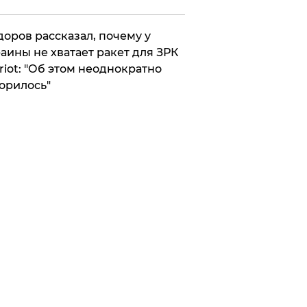
оров рассказал, почему у
аины не хватает ракет для ЗРК
riot: "Об этом неоднократно
орилось"