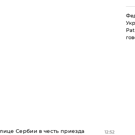
Фед
Укр
Pat
гов
олице Сербии в честь приезда
12:52