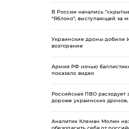
В России начались "скрыты
"Яблоко", выступающей за 
Украинские дроны добили И
возгорание
Армия РФ ночью баллистико
показало видео
Российская ПВО расходует з
дороже украинских дронов, –
Аналитик Клеман Молин наз
обезопасить себя от россий