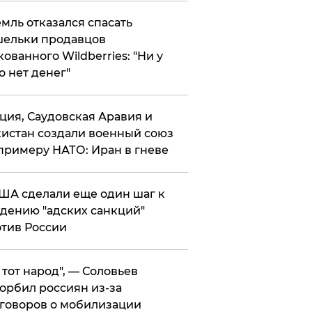
мль отказался спасать
ельки продавцов
кованного Wildberries: "Ни у
о нет денег"
ция, Саудовская Аравия и
истан создали военный союз
примеру НАТО: Иран в гневе
ША сделали еще один шаг к
дению "адских санкций"
тив России
е тот народ", — Соловьев
орбил россиян из-за
говоров о мобилизации