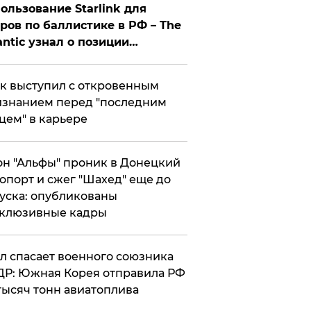
ользование Starlink для
ров по баллистике в РФ – The
antic узнал о позиции
знесмена
к выступил с откровенным
знанием перед "последним
цем" в карьере
н "Альфы" проник в Донецкий
опорт и сжег "Шахед" еще до
уска: опубликованы
склюзивные кадры
ул спасает военного союзника
Р: Южная Корея отправила РФ
тысяч тонн авиатоплива