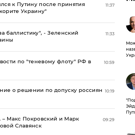
лся к Путину после принятия
11:37
окорите Украину"
за баллистику", - Зеленский
11:33
раины
Мож
наз
Укр
ости по "теневому флоту" РФ в
10:59
ение о решении по допуску россиян
10:19
​"По
Эйд
Пут
, – Макс Покровский и Марк
09:29
овой Славянск