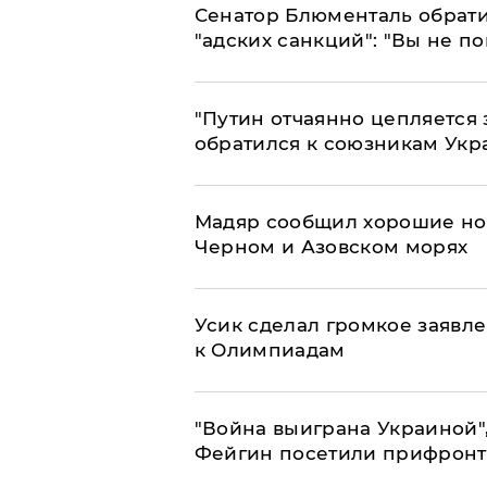
Сенатор Блюменталь обрати
"адских санкций": "Вы не п
"Путин отчаянно цепляется 
обратился к союзникам Ук
Мадяр сообщил хорошие нов
Черном и Азовском морях
Усик сделал громкое заявл
к Олимпиадам
"Война выиграна Украиной"
Фейгин посетили прифронт