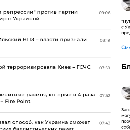
е репрессии" против партии
09:06
мир с Украиной
"Пу
с У
пре
льский НПЗ – власти признали
08:19
См
Б
й терроризировала Киев – ГСЧС
07:59
енитные ракеты, которые в 4 раза
07:52
 Fire Point
Заг
мог
поо
вал способ, как Украина сможет
07:43
соб
ских баллистических ракет