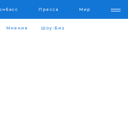
онбасс
Пресса
Мир
Мнение
Шоу-Биз