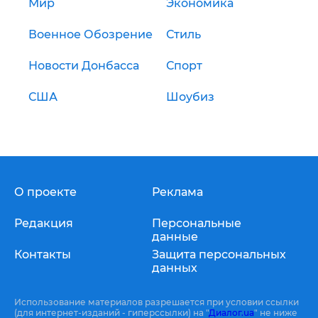
Мир
Экономика
Военное Обозрение
Стиль
Новости Донбасса
Спорт
США
Шоубиз
О проекте
Реклама
Редакция
Персональные
данные
Контакты
Защита персональных
данных
Использование материалов разрешается при условии ссылки
(для интернет-изданий - гиперссылки) на "
Диалог.ua
" не ниже