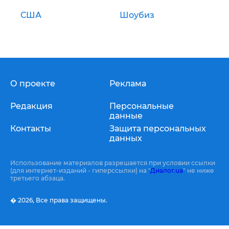
США
Шоубиз
О проекте
Реклама
Редакция
Персональные
данные
Контакты
Защита персональных
данных
Использование материалов разрешается при условии ссылки
(для интернет-изданий - гиперссылки) на "
Диалог.ua
" не ниже
третьего абзаца.
� 2026,
Все права защищены.