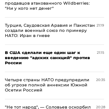
продавцов атакованного Wildberries:
"Ни у кого нет денег"
Турция, Саудовская Аравия и Пакистан
21:19
создали военный союз по примеру
НАТО: Иран в гневе
В США сделали еще один шаг к
21:15
введению "адских санкций" против
России
Четыре страны НАТО предупредили
20:35
об угрозе полной аннексии Южной
Осетии Россией
​"Не тот народ", — Соловьев оскорбил
20:28