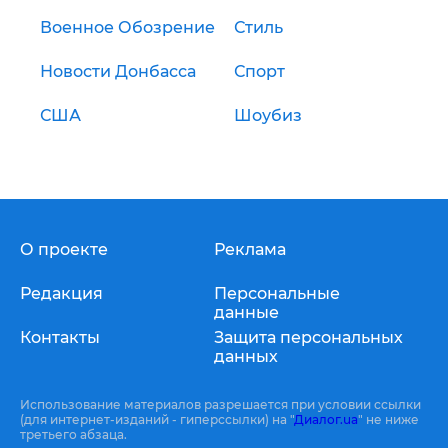
Военное Обозрение
Стиль
Новости Донбасса
Спорт
США
Шоубиз
О проекте
Реклама
Редакция
Персональные
данные
Контакты
Защита персональных
данных
Использование материалов разрешается при условии ссылки
(для интернет-изданий - гиперссылки) на "
Диалог.ua
" не ниже
третьего абзаца.