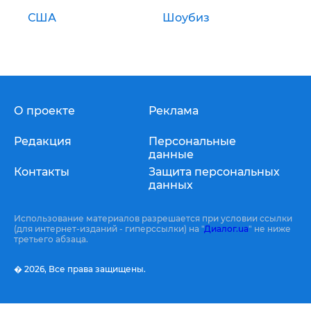
США
Шоубиз
О проекте
Реклама
Редакция
Персональные
данные
Контакты
Защита персональных
данных
Использование материалов разрешается при условии ссылки
(для интернет-изданий - гиперссылки) на "
Диалог.ua
" не ниже
третьего абзаца.
� 2026,
Все права защищены.