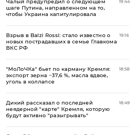
Чалый предупредил о следующем
19:44
шаге Путина, направленном на то,
чтобы Украина капитулировала
Взрыв в Balzi Rossi: стало известно о
19:16
новых пострадавших в семье Главкома
ВКС РФ
​"МоЛоЧКа" бьет по карману Кремля:
18:58
экспорт зерна −37,6 %, масла вдвое,
уголь в коллапсе
Дикий рассказал о последней
18:49
неядерной "карте" Кремля, которую
будут активно "разыгрывать"