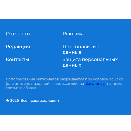
О проекте
Реклама
Редакция
Персональные
данные
Контакты
Защита персональных
данных
Использование материалов разрешается при условии ссылки
(для интернет-изданий - гиперссылки) на "
Диалог.ua
" не ниже
третьего абзаца.
� 2026,
Все права защищены.