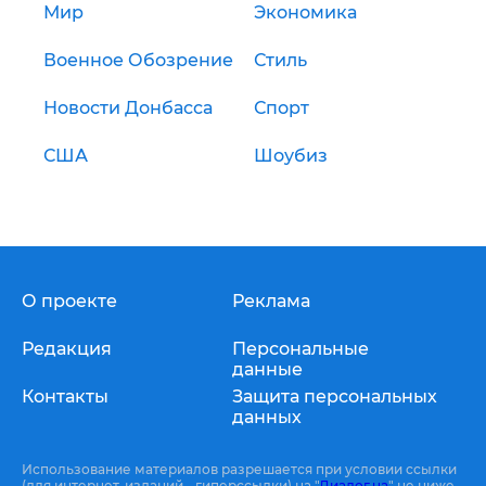
Мир
Экономика
Военное Обозрение
Стиль
Новости Донбасса
Спорт
США
Шоубиз
О проекте
Реклама
Редакция
Персональные
данные
Контакты
Защита персональных
данных
Использование материалов разрешается при условии ссылки
(для интернет-изданий - гиперссылки) на "
Диалог.ua
" не ниже