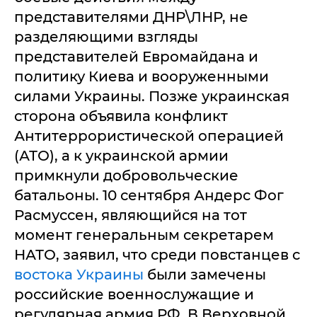
представителями ДНР\ЛНР, не
разделяющими взгляды
представителей Евромайдана и
политику Киева и вооруженными
силами Украины. Позже украинская
сторона объявила конфликт
Антитеррористической операцией
(АТО), а к украинской армии
примкнули добровольческие
батальоны. 10 сентября Андерс Фог
Расмуссен, являющийся на тот
момент генеральным секретарем
НАТО, заявил, что среди повстанцев с
востока Украины
были замечены
российские военнослужащие и
регулярная армия РФ. В Верховной