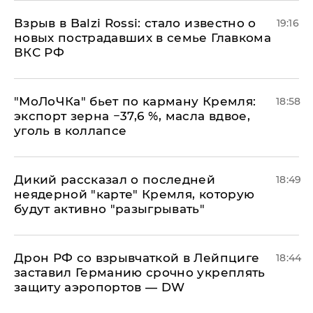
Взрыв в Balzi Rossi: стало известно о
19:16
новых пострадавших в семье Главкома
ВКС РФ
​"МоЛоЧКа" бьет по карману Кремля:
18:58
экспорт зерна −37,6 %, масла вдвое,
уголь в коллапсе
Дикий рассказал о последней
18:49
неядерной "карте" Кремля, которую
будут активно "разыгрывать"
​Дрон РФ со взрывчаткой в Лейпциге
18:44
заставил Германию срочно укреплять
защиту аэропортов — DW