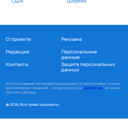
США
Шоубиз
О проекте
Реклама
Редакция
Персональные
данные
Контакты
Защита персональных
данных
Использование материалов разрешается при условии ссылки
(для интернет-изданий - гиперссылки) на "
Диалог.ua
" не ниже
третьего абзаца.
� 2026,
Все права защищены.