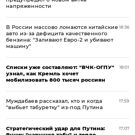
напряженности
В России массово ломаются китайские
18:36
авто из-за дефицита качественного
бензина: "Заливают Евро-2 и убивают
машину"
Списки уже составляют: "ВЧК-ОГПУ"
18:01
узнал, как Кремль хочет
мобилизовать 800 тысяч россиян
Муждабаев рассказал, кто и когда
17:59
"выбьет табуретку" из-под Путина
Стратегический удар для Путина:
17:07
Вучич "нарушил табу" и тепло