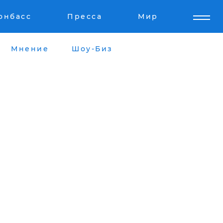
онбасс
Пресса
Мир
Мнение
Шоу-Биз