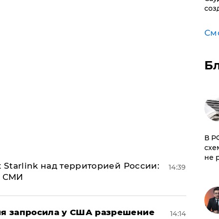
соз
См
Б
​В 
схе
не 
 Starlink над территорией России:
14:39
- СМИ
ция запросила у США разрешение
14:14