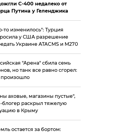
ожгли С-400 недалеко от
рца Путина у Геленджика
то-то изменилось": Турция
росила у США разрешение
едать Украине ATACMS и M270
ссийская "Арена" сбила семь
нов, но танк все равно сгорел:
 произошло
ены аховые, магазины пустые",
-блогер раскрыл тяжелую
уацию в Крыму
емль остается за бортом: