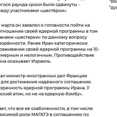
"Во
ося раунда сроки были сдвинуты -
"ду
между участниками «шестёрки».
е марта он заявлял о готовности пойти на
отношении своей ядерной программы в том
ранами «шестерки» по данному вопросу
орённости. Ранее Иран категорически
раживании своей ядерной программы на 10-
езмерным и нелогичным. Противодействие
на оказывает Израиль.
ал министр иностранных дел Франции
 для достижения надёжного соглашения.
зрачность ядерной программы Ирана. У
нский атом, но не на ядерную бомбу».
т, что все её озабоченности, в том числе
висимой роли МАГАТЭ в соглашениях по