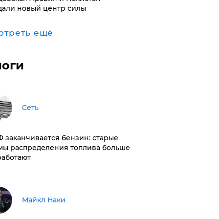
дали новый центр силы
отреть ещё
логи
Сеть
РФ заканчивается бензин: старые
мы распределения топлива больше
работают
Майкл Наки