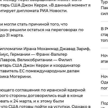
Тур
ретарь США Джон Керри. «В данный момент я
Пак
цитирует дипломата РИА Новости.
си
 могли стать причиной того, что
​В 
рки» решили остаться на переговорах по
ста
о 31 марта.
топ
 дипломатии Ирана Мохаммад Джавад Зариф,
иус, Германии — Франк-Вальтер
​Но
 Лавров, Великобритании — Филип
ата
ретарь США Джон Керри и координатор
ставитель ЕС помеждународным делам
​Но
рика Могерини.
Оде
пог
лющего соглашения по иранской ядерной
рого стороны договорились ещё в конце
вать к 24 марта, и к этому были
По
 что США готовы пойти на уступки. Однако в