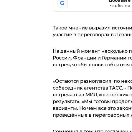
Добавьте 
G
чтобы не 
Такое мнение выразил источн
участие в переговорах в Лозан
На данный момент несколько 
России, Франции и Германии го
встреч, чтобы вновь собраться 
«Остаются разногласия, по нек
собеседник агентства ТАСС. - 
встреча глав МИД «шестёрки» 
результат». «Мы готовы продо
варианты. Но чем все это зако
проведённые в переговорных ко
Сомнения в том, что соглаше