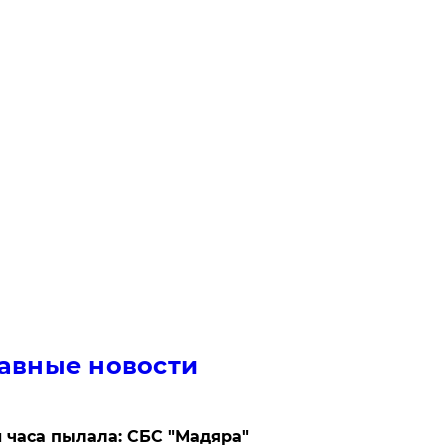
авные новости
 часа пылала: СБС "Мадяра"