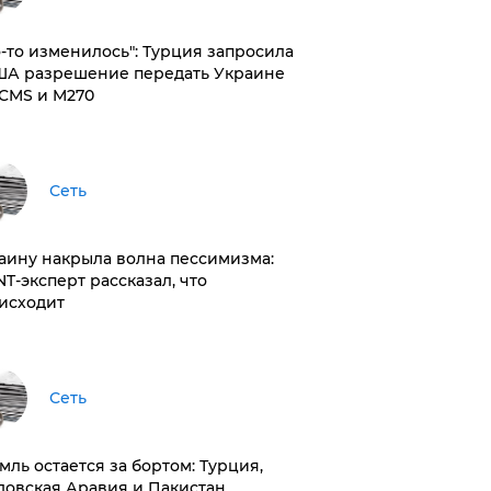
то-то изменилось": Турция запросила
ША разрешение передать Украине
CMS и M270
Сеть
раину накрыла волна пессимизма:
NT-эксперт рассказал, что
исходит
Сеть
емль остается за бортом: Турция,
довская Аравия и Пакистан