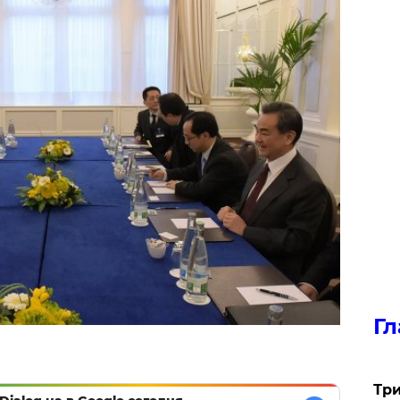
Гл
Три