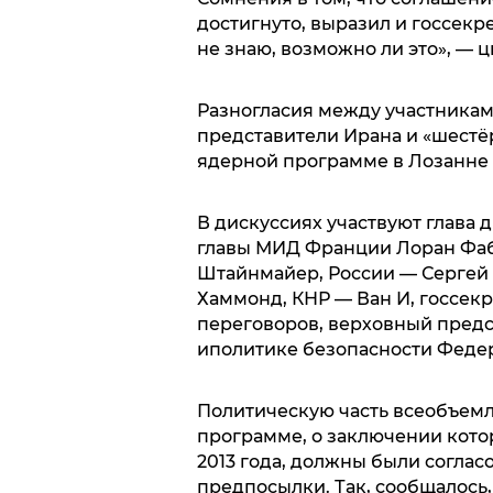
достигнуто, выразил и госсек
не знаю, возможно ли это», — 
Разногласия между участниками
представители Ирана и «шестё
ядерной программе в Лозанне д
В дискуссиях участвуют глава
главы МИД Франции Лоран Фаб
Штайнмайер, России — Сергей
Хаммонд, КНР — Ван И, госсек
переговоров, верховный пред
иполитике безопасности Феде
Политическую часть всеобъем
программе, о заключении кото
2013 года, должны были согласо
предпосылки. Так, сообщалось,