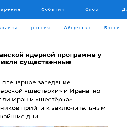
озрение
События
Спорт
Д
краина
россия
Общество
Блоги
ранской ядерной программе у
никли существенные
 пленарное заседание
ерской «шестёрки» и Ирана, но
т ли Иран и «шестёрка»
ников прийти к заключительным
жайшие дни.