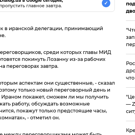
Dialog.ua в Google сегодня,
✓
под
пропустить главное завтра.
дво
ик в иранской делегации, принимающий
​"Ч
не.
зап
пер
переговорщиков, среди которых главы МИД
товятся покинуть Лозанну из-за рабочих
​Ро
на переговорах завтра.
дро
что
оторым аспектам они существенные, - сказал
Поэтому только новый переговорный день и
​"Ц
с Ираном покажет, сможем ли мы получить
лжать работу, обсуждать возможные
— Z
нчится, покажут только предстоящие часы,
сит
мнатах», - отметил он.
​Кр
ние между переговорщиками может быть