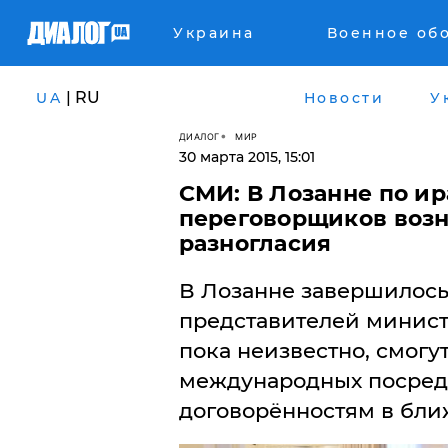
Украина
Военное об
| RU
UA
Новости
У
ДИАЛОГ
МИР
30 марта 2015, 15:01
СМИ: В Лозанне по и
переговорщиков воз
разногласия
В Лозанне завершилось
представителей минист
пока неизвестно, смогу
международных посред
договорённостям в бли