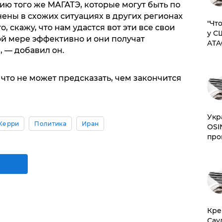
 того же МАГАТЭ, которые могут быть по
ны в схожих ситуациях в других регионах
​"Ч
, скажу, что нам удастся вот эти все свои
у С
ой мере эффективно и они получат
ATA
 — добавил он.
что не может предсказать, чем закончится
​Ук
Керри
Политика
Иран
OSI
про
​Кр
Сау