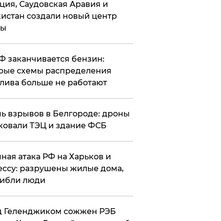
ция, Саудовская Аравия и
истан создали новый центр
лы
РФ заканчивается бензин:
рые схемы распределения
лива больше не работают
чь взрывов в Белгороде: дроны
ковали ТЭЦ и здание ФСБ
чная атака РФ на Харьков и
ссу: разрушены жилые дома,
ибли люди
д Геленджиком сожжен РЭБ