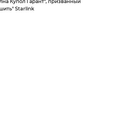
лна Купол Гарант", призванный
шить" Starlink