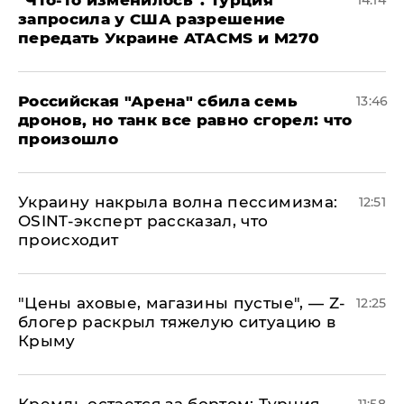
​"Что-то изменилось": Турция
14:14
запросила у США разрешение
передать Украине ATACMS и M270
​Российская "Арена" сбила семь
13:46
дронов, но танк все равно сгорел: что
произошло
​Украину накрыла волна пессимизма:
12:51
OSINT-эксперт рассказал, что
происходит
​"Цены аховые, магазины пустые", — Z-
12:25
блогер раскрыл тяжелую ситуацию в
Крыму