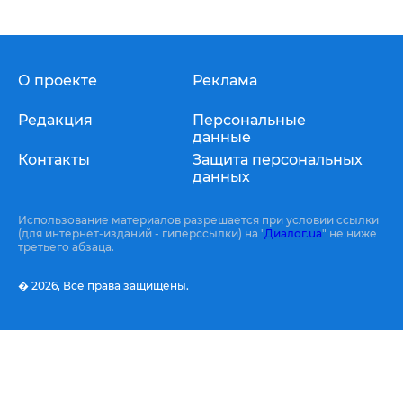
О проекте
Реклама
Редакция
Персональные
данные
Контакты
Защита персональных
данных
Использование материалов разрешается при условии ссылки
(для интернет-изданий - гиперссылки) на "
Диалог.ua
" не ниже
третьего абзаца.
� 2026,
Все права защищены.