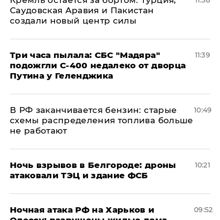
​Кремль остается за бортом: Турция,
11:58
Саудовская Аравия и Пакистан
создали новый центр силы
Три часа пылала: СБС "Мадяра"
11:39
подожгли С-400 недалеко от дворца
Путина у Геленджика
​В РФ заканчивается бензин: старые
10:49
схемы распределения топлива больше
не работают
​Ночь взрывов в Белгороде: дроны
10:21
атаковали ТЭЦ и здание ФСБ
​Ночная атака РФ на Харьков и
09:52