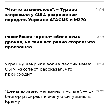
​"Что-то изменилось", – Турция
14:14
запросила у США разрешение
передать Украине ATACMS и M270
​Российская "Арена" сбила семь
13:46
дронов, но танк все равно сгорел: что
произошло
​Украину накрыла волна пессимизма:
12:51
OSINT-эксперт рассказал, что
происходит
​"Цены аховые, магазины пустые", — Z-
12:25
блогер раскрыл тяжелую ситуацию в
Крыму