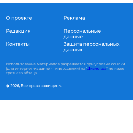
О проекте
Реклама
Редакция
Персональные
данные
Контакты
Защита персональных
данных
Использование материалов разрешается при условии ссылки
(для интернет-изданий - гиперссылки) на "
Диалог.ua
" не ниже
третьего абзаца.
� 2026,
Все права защищены.