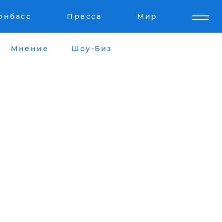
онбасс
Пресса
Мир
Мнение
Шоу-Биз