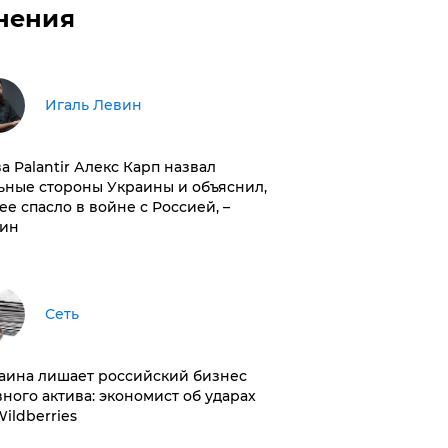
нения
Игаль Левин
ва Palantir Алекс Карп назвал
ьные стороны Украины и объяснил,
 ее спасло в войне с Россией, –
ин
Сеть
раина лишает российский бизнес
вного актива: экономист об ударах
Wildberries