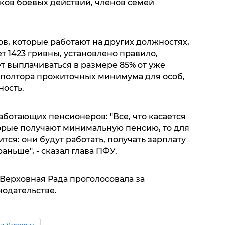
ков боевых действий, членов семей
, которые работают на других должностях,
 1423 гривны, установлено правило,
т выплачиваться в размере 85% от уже
м полтора прожиточных минимума для особ,
ность.
аботающих пенсионеров: "Все, что касается
орые получают минимальную пенсию, то для
ится: они будут работать, получать зарплату
аньше", - сказал глава ПФУ.
а Верховная Рада проголосовала за
одательстве.