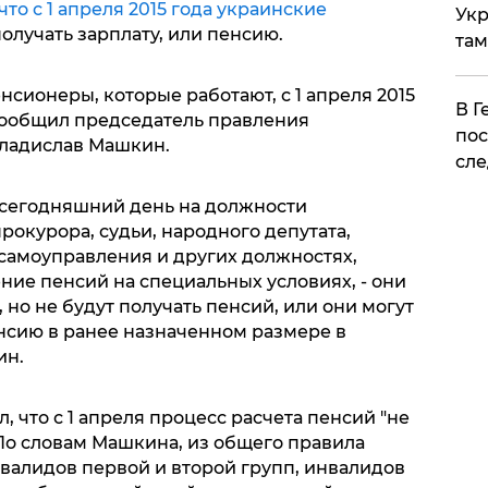
что с 1 апреля 2015 года украинские
Укр
олучать зарплату, или пенсию.
там
сионеры, которые работают, с 1 апреля 2015
​В 
 сообщил председатель правления
пос
ладислав Машкин.
сле
а сегодняшний день на должности
рокурора, судьи, народного депутата,
 самоуправления и других должностях,
ние пенсий на специальных условиях, - они
, но не будут получать пенсий, или они могут
енсию в ранее назначенном размере в
ин.
 что с 1 апреля процесс расчета пенсий "не
По словам Машкина, из общего правила
валидов первой и второй групп, инвалидов