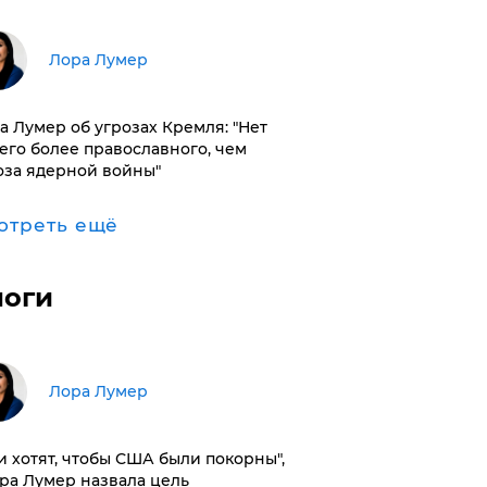
​Лора Лумер
а Лумер об угрозах Кремля: "Нет
его более православного, чем
оза ядерной войны"
отреть ещё
логи
​Лора Лумер
и хотят, чтобы США были покорны",
ора Лумер назвала цель