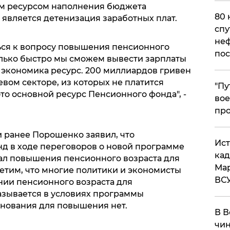
ым ресурсом наполнения бюджета
80 
 является детенизация заработных плат.
спу
неф
ься к вопросу повышения пенсионного
пос
колько быстро мы сможем вывести зарплаты
т экономика ресурс. 200 миллиардов гривен
вом секторе, из которых не платится
​"П
это основной ресурс Пенсионного фонда", -
вое
про
 ранее Порошенко заявил, что
​Ис
 в ходе переговоров о новой программе
кад
ал повышения пенсионного возраста для
Мар
етим, что многие политики и экономисты
ВС
нии пенсионного возраста для
азывается в условиях программы
нования для повышения нет.
В В
чин