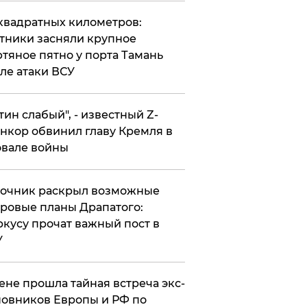
квадратных километров:
тники засняли крупное
тяное пятно у порта Тамань
ле атаки ВСУ
утин слабый", - известный Z-
нкор обвинил главу Кремля в
вале войны
точник раскрыл возможные
ровые планы Драпатого:
кусу прочат важный пост в
У
ене прошла тайная встреча экс-
овников Европы и РФ по