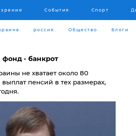
озрение
События
Спорт
Д
краина
россия
Общество
Блоги
 фонд - банкрот
аины не хватает около 80
выплат пенсий в тех размерах,
годня.