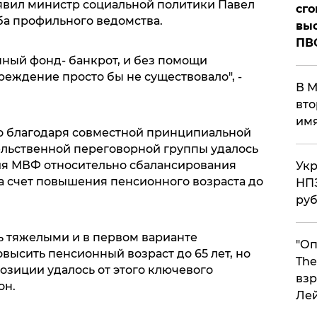
аявил министр социальной политики Павел
сго
ба профильного ведомства.
выс
ПВ
нный фонд- банкрот, и без помощи
реждение просто бы не существовало", -
В М
вто
им
о благодаря совместной принципиальной
льственной переговорной группы удалось
ия МВФ относительно сбалансирования
Укр
 счет повышения пенсионного возраста до
НПЗ
ру
 тяжелыми и в первом варианте
"Оп
ысить пенсионный возраст до 65 лет, но
The
озиции удалось от этого ключевого
взр
он.
Ле