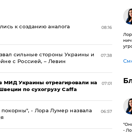
лись к созданию аналога
08:16
Лор
нич
угр
назвал сильные стороны Украины и
07:38
См
ойне с Россией, – Левин
Б
 в МИД Украины отреагировали на
07:01
Швеции по сухогрузу Caffa
 покорны", - Лора Лумер назвала
06:57
ля
"Он
- Л