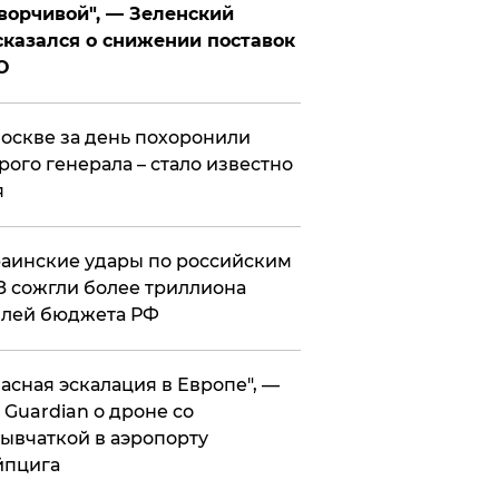
ворчивой", — Зеленский
казался о снижении поставок
О
оскве за день похоронили
рого генерала – стало известно
я
аинские удары по российским
 сожгли более триллиона
блей бюджета РФ
асная эскалация в Европе", —
 Guardian о дроне со
ывчаткой в аэропорту
йпцига