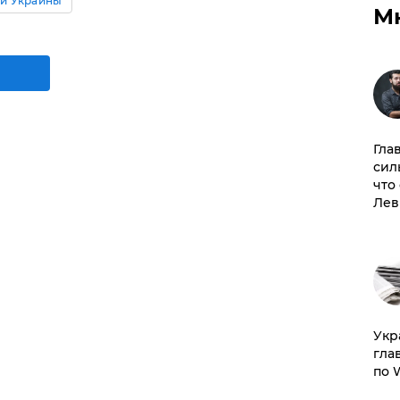
и Украины
М
Гла
сил
что
Лев
​Ук
гла
по 