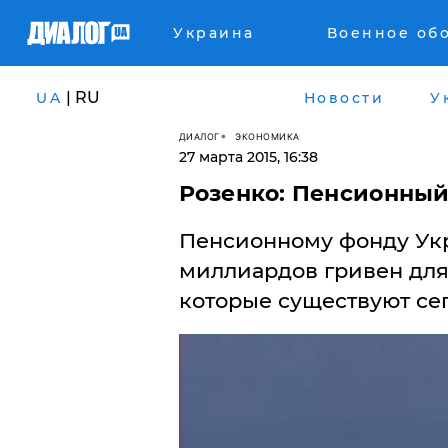
Украина
Военное об
| RU
UA
Новости
У
ДИАЛОГ
ЭКОНОМИКА
27 марта 2015, 16:38
Розенко: Пенсионный
Пенсионному фонду Укр
миллиардов гривен для 
которые существуют се