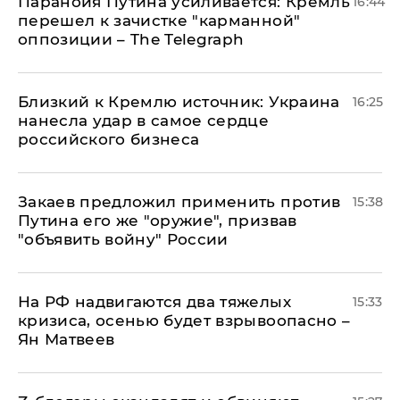
Паранойя Путина усиливается: Кремль
16:44
перешел к зачистке "карманной"
оппозиции – The Telegraph
Близкий к Кремлю источник: Украина
16:25
нанесла удар в самое сердце
российского бизнеса
Закаев предложил применить против
15:38
Путина его же "оружие", призвав
"объявить войну" России
На РФ надвигаются два тяжелых
15:33
кризиса, осенью будет взрывоопасно –
Ян Матвеев