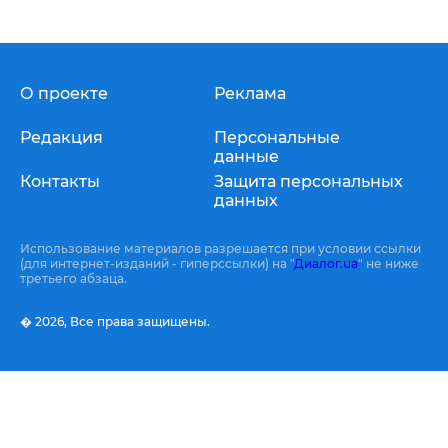
О проекте
Реклама
Редакция
Персональные
данные
Контакты
Защита персональных
данных
Использование материалов разрешается при условии ссылки
(для интернет-изданий - гиперссылки) на "
Диалог.ua
" не ниже
третьего абзаца.
� 2026,
Все права защищены.