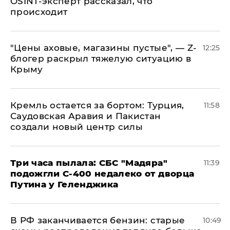
OSINT-эксперт рассказал, что
происходит
​"Цены аховые, магазины пустые", — Z-
12:25
блогер раскрыл тяжелую ситуацию в
Крыму
​Кремль остается за бортом: Турция,
11:58
Саудовская Аравия и Пакистан
создали новый центр силы
Три часа пылала: СБС "Мадяра"
11:39
подожгли С-400 недалеко от дворца
Путина у Геленджика
​В РФ заканчивается бензин: старые
10:49