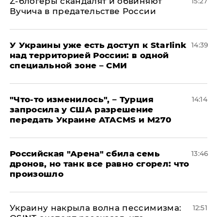
Z-блогеры скандалят и обвиняют
15:27
Вучича в предательстве России
У Украины уже есть доступ к Starlink
14:39
над территорией России: в одной
специальной зоне – СМИ
​"Что-то изменилось", – Турция
14:14
запросила у США разрешение
передать Украине ATACMS и M270
​Российская "Арена" сбила семь
13:46
дронов, но танк все равно сгорел: что
произошло
​Украину накрыла волна пессимизма:
12:51