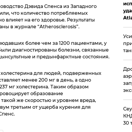
исп
ководство Дэвида Спенса из Западного
уда
вили, что количество потребляемых
Atl
 влияет на его здоровье. Результаты
би
ы в журнале “Atherosclerosis”.
Уси
юдавших более чем за 1200 пациентами, у
при
были диагностированы болезни, связанные
тан
едынсультные и предынфарктные состояния.
Дро
 холестерина для людей, подверженных
аэр
тавляет менее 200 мг в день, а одно
зап
237 мг холестерина. Таким образом
эк
провоцирует образование
 такой же скоростью и уровнем вреда,
вум третьим от ущерба курения для
​Се
Спенс.
КНД
30 