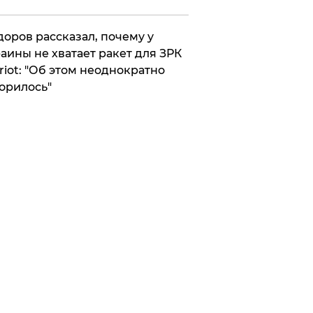
оров рассказал, почему у
аины не хватает ракет для ЗРК
riot: "Об этом неоднократно
орилось"