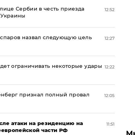
олице Сербии в честь приезда
12:52
 Украины
аспаров назвал следующую цель
12:27
дет ограничивать некоторые удары
12:22
енберг признал полный провал
12:05
сле атаки на резиденцию на
11:51
неевропейской части РФ
М