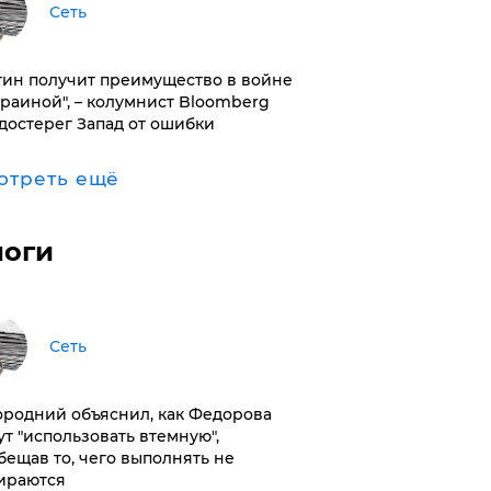
Сеть
тин получит преимущество в войне
краиной", – колумнист Bloomberg
достерег Запад от ошибки
отреть ещё
логи
Сеть
ородний объяснил, как Федорова
ут "использовать втемную",
бещав то, чего выполнять не
ираются