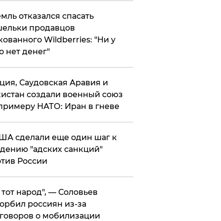
мль отказался спасать
ельки продавцов
кованного Wildberries: "Ни у
о нет денег"
ция, Саудовская Аравия и
истан создали военный союз
примеру НАТО: Иран в гневе
ША сделали еще один шаг к
дению "адских санкций"
тив России
е тот народ", — Соловьев
орбил россиян из-за
говоров о мобилизации