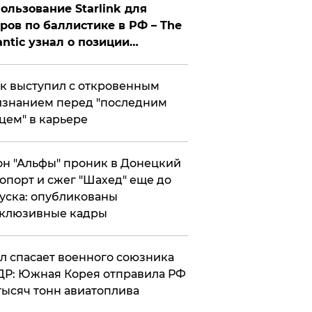
ользование Starlink для
ров по баллистике в РФ – The
antic узнал о позиции
знесмена
к выступил с откровенным
знанием перед "последним
цем" в карьере
н "Альфы" проник в Донецкий
опорт и сжег "Шахед" еще до
уска: опубликованы
склюзивные кадры
ул спасает военного союзника
Р: Южная Корея отправила РФ
тысяч тонн авиатоплива