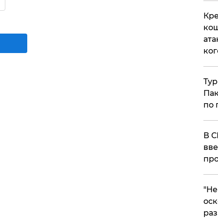
Кре
кош
ата
ког
Тур
Пак
по 
В С
вве
про
​"Н
оск
раз