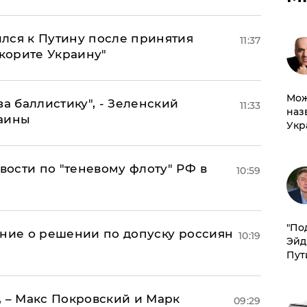
лся к Путину после принятия
11:37
окорите Украину"
Мож
за баллистику", - Зеленский
11:33
наз
раины
Укр
ости по "теневому флоту" РФ в
10:59
​"По
ение о решении по допуску россиян
10:19
Эйд
Пут
, – Макс Покровский и Марк
09:29