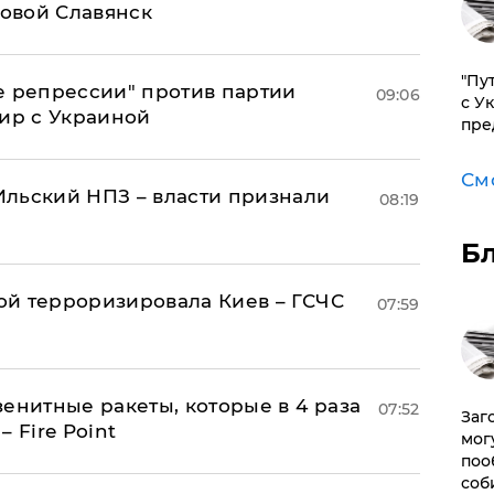
овой Славянск
"Пу
е репрессии" против партии
09:06
с У
мир с Украиной
пре
См
льский НПЗ – власти признали
08:19
Б
й терроризировала Киев – ГСЧС
07:59
енитные ракеты, которые в 4 раза
07:52
Заг
 Fire Point
мог
поо
соб