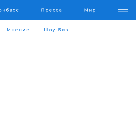
онбасс
Пресса
Мир
Мнение
Шоу-Биз