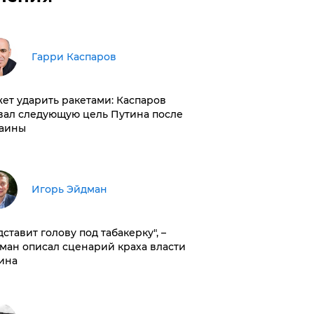
Гарри Каспаров
ет ударить ракетами: Каспаров
вал следующую цель Путина после
аины
Игорь Эйдман
дставит голову под табакерку", –
ман описал сценарий краха власти
ина