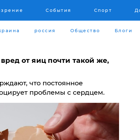
озрение
События
Спорт
Д
краина
россия
Общество
Блоги
 вред от яиц почти такой же,
рждают, что постоянное
оцирует проблемы с сердцем.