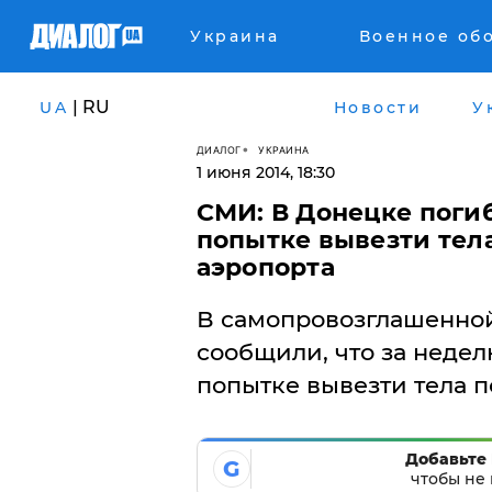
Украина
Военное об
| RU
UA
Новости
У
ДИАЛОГ
УКРАИНА
1 июня 2014, 18:30
СМИ: В Донецке поги
попытке вывезти тел
аэропорта
В самопровозглашенно
сообщили, что за недел
попытке вывезти тела п
Добавьте 
G
чтобы не 