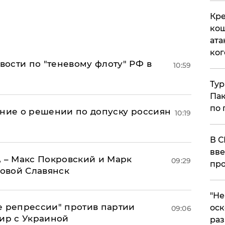
Кре
кош
ата
ког
ости по "теневому флоту" РФ в
10:59
Тур
Пак
по 
ение о решении по допуску россиян
10:19
В С
вве
, – Макс Покровский и Марк
09:29
про
овой Славянск
​"Н
е репрессии" против партии
оск
09:06
мир с Украиной
раз