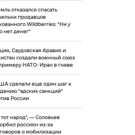
мль отказался спасать
ельки продавцов
кованного Wildberries: "Ни у
о нет денег"
ция, Саудовская Аравия и
истан создали военный союз
примеру НАТО: Иран в гневе
ША сделали еще один шаг к
дению "адских санкций"
тив России
е тот народ", — Соловьев
орбил россиян из-за
говоров о мобилизации