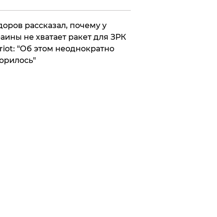
оров рассказал, почему у
аины не хватает ракет для ЗРК
riot: "Об этом неоднократно
орилось"