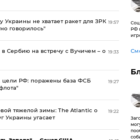
у Украины не хватает ракет для ЗРК
19:57
Соц
тно говорилось"
РФ 
игр
в Сербию на встречу с Вучичем – о
См
19:33
Б
2 цели РФ: поражены база ФСБ
19:27
флота"
вой тяжелой зимы: The Atlantic о
19:22
г Украины угасает
Заг
мог
поо
соб