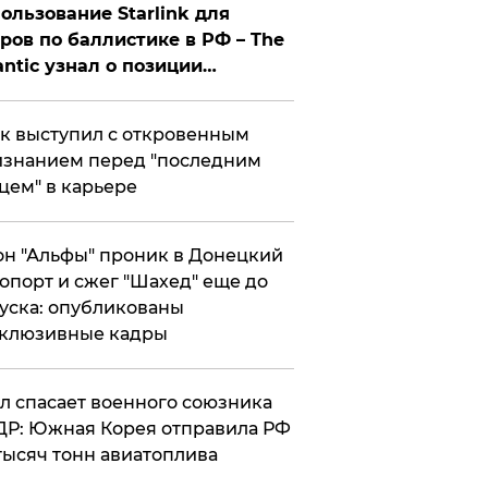
ользование Starlink для
ров по баллистике в РФ – The
antic узнал о позиции
знесмена
к выступил с откровенным
знанием перед "последним
цем" в карьере
н "Альфы" проник в Донецкий
опорт и сжег "Шахед" еще до
уска: опубликованы
склюзивные кадры
ул спасает военного союзника
Р: Южная Корея отправила РФ
тысяч тонн авиатоплива