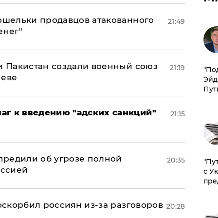
кошельки продавцов атакованного
21:49
енег"
 и Пакистан создали военный союз
21:19
​"По
неве
Эйд
Пут
аг к введению "адских санкций"
21:15
предили об угрозе полной
20:35
"Пу
оссией
с У
пре
 оскорбил россиян из-за разговоров
20:28