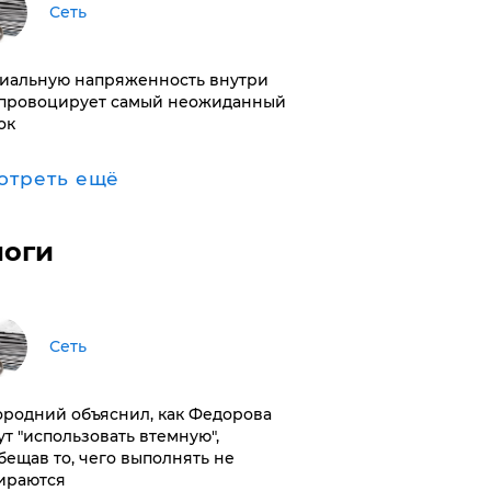
Сеть
иальную напряженность внутри
провоцирует самый неожиданный
ок
отреть ещё
логи
Сеть
ородний объяснил, как Федорова
ут "использовать втемную",
бещав то, чего выполнять не
ираются