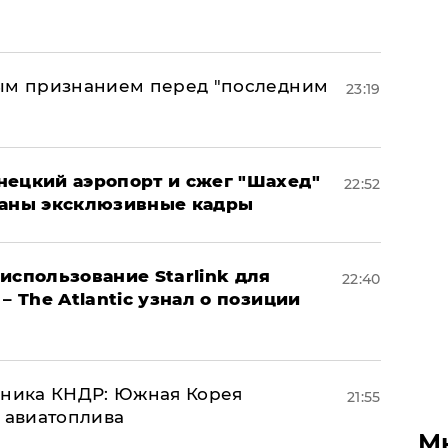
ным признанием перед "последним
23:19
нецкий аэропорт и сжег "Шахед"
22:52
ваны эксклюзивные кадры
использование Starlink для
22:40
– The Atlantic узнал о позиции
юзника КНДР: Южная Корея
21:55
н авиатоплива
М