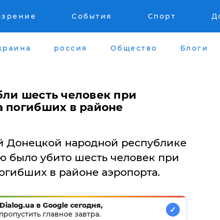
озрение
События
Спорт
Д
краина
россия
Общество
Блоги
бли шесть человек при
а погибших в районе
й Донецкой народной республике
ю было убито шесть человек при
огибших в районе аэропорта.
Dialog.ua в Google сегодня,
✓
пропустить главное завтра.