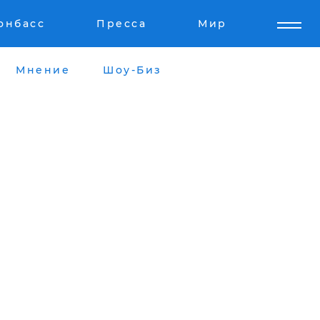
онбасс
Пресса
Мир
Мнение
Шоу-Биз