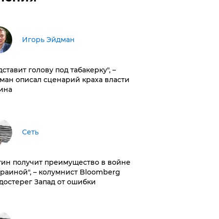
Игорь Эйдман
дставит голову под табакерку", –
ман описал сценарий краха власти
ина
Сеть
тин получит преимущество в войне
краиной", – колумнист Bloomberg
достерег Запад от ошибки