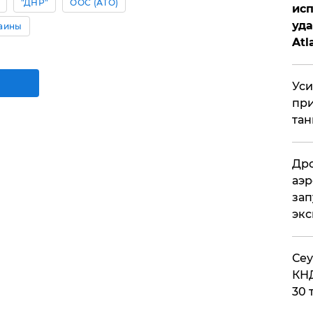
"ДНР"
ООС (АТО)
исп
уда
раины
Atl
би
Уси
при
тан
Дро
аэр
зап
эк
​Се
КНД
30 