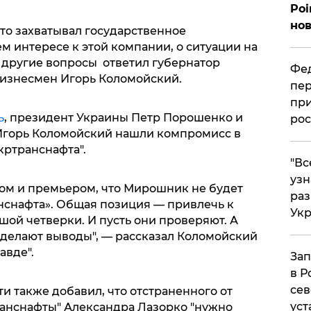
Poi
нов
то захватывал государственное
ем интересе к этой компании, о ситуации на
и другие вопросы ответил губернатор
Фед
бизнесмен Игорь Коломойский.
пер
при
ь
, президент Украины Петр Порошенко и
рос
Игорь Коломойский нашли компромисс в
кртранснафта".
​"В
узн
ом и премьером, что Мирошник не будет
ра
нснафта». Общая позиция — привлечь к
Ук
ой четверки. И пусть они проверяют. А
делают выводы", — рассказал Коломойский
авде".
Зап
в Р
сев
и также добавил, что отстраненного от
уст
ранснафты" Александра Лазорко "нужно