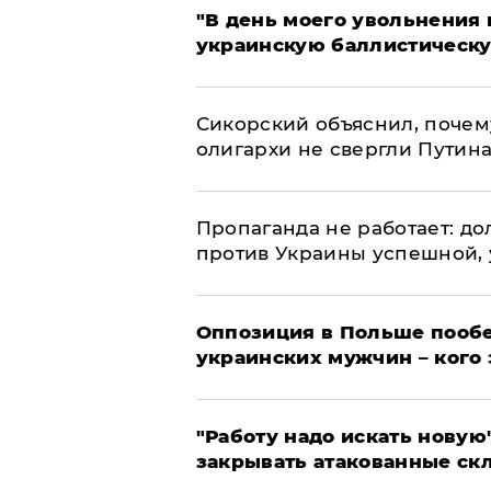
​"В день моего увольнени
украинскую баллистическу
Сикорский объяснил, поче
олигархи не свергли Путин
​Пропаганда не работает: д
против Украины успешной,
Оппозиция в Польше пообе
украинских мужчин – кого 
"Работу надо искать новую"
закрывать атакованные ск