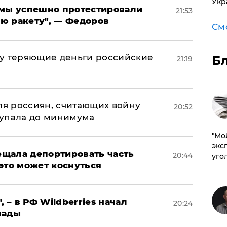
Укр
я мы успешно протестировали
21:53
ю ракету", — Федоров
См
му теряющие деньги российские
Б
21:19
а
оля россиян, считающих войну
20:52
 упала до минимума
​"М
эксп
щала депортировать часть
20:44
уго
это может коснуться
, – в РФ Wildberries начал
20:24
лады