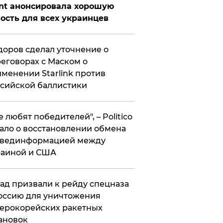
nt анонсировала хорошую
ость для всех украинцев
оров сделал уточнение о
еговорах с Маском о
менении Starlink против
сийской баллистики
се любят победителей", – Politico
ало о восстановлении обмена
звединформацией между
раиной и США
ад призвали к рейду спецназа
оссию для уничтожения
ерокорейских ракетных
ановок