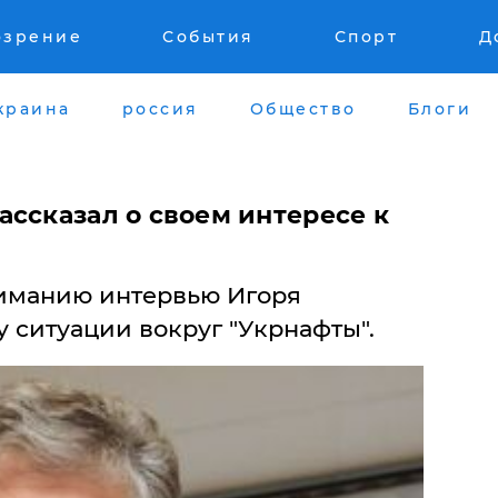
озрение
События
Спорт
Д
краина
россия
Общество
Блоги
ссказал о своем интересе к
иманию интервью Игоря
 ситуации вокруг "Укрнафты".