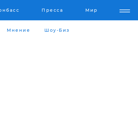
онбасс
Пресса
Мир
Мнение
Шоу-Биз