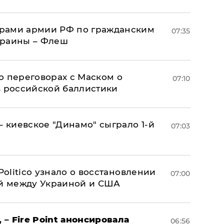
рами армии РФ по гражданским
07:35
краины – Флеш
о переговорах с Маском о
07:10
в российской баллистики
– киевское "Динамо" сыграло 1-й
07:03
 Politico узнало о восстановлении
07:00
й между Украиной и США
 – Fire Point анонсировала
06:56