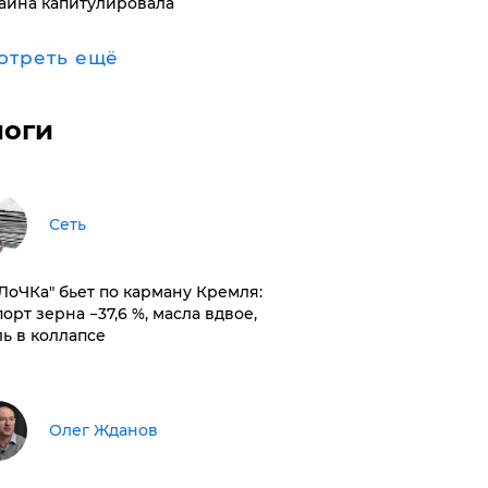
аина капитулировала
отреть ещё
логи
Сеть
оЛоЧКа" бьет по карману Кремля:
орт зерна −37,6 %, масла вдвое,
ль в коллапсе
Олег Жданов