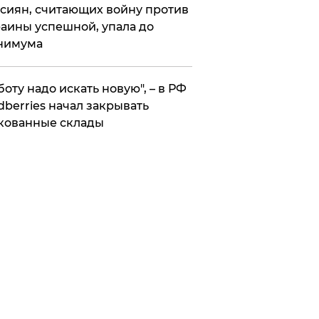
сиян, считающих войну против
аины успешной, упала до
нимума
боту надо искать новую", – в РФ
dberries начал закрывать
кованные склады