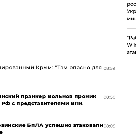
рос
Укр
ми
"Ра
Wil
ата
упированный Крым: "Там опасно для
08:59
аинский пранкер Вольнов проник
08:50
 РФ с представителями ВПК
краинские БпЛА успешно атаковали
08:09
е