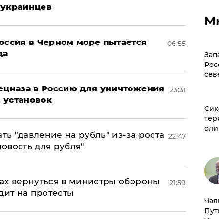
 украинцев
М
оссия в Черном море пытается
06:55
да
Зап
Рос
сев
пецназа в Россию для уничтожения
23:31
 установок
Сик
тер
оли
ь "давление на рубль" из-за роста
22:47
новость для рубля"
ах вернуться в министры обороны
21:59
дит на протесты
Чал
Пут