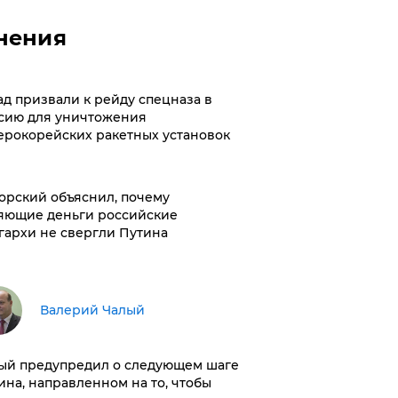
нения
ад призвали к рейду спецназа в
сию для уничтожения
ерокорейских ракетных установок
орский объяснил, почему
яющие деньги российские
гархи не свергли Путина
Валерий Чалый
ый предупредил о следующем шаге
ина, направленном на то, чтобы