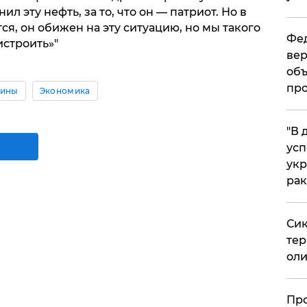
ил эту нефть, за то, что он — патриот. Но в
я, он обижен на эту ситуацию, но мы такого
Фед
истроить»"
вер
объ
про
аины
Экономика
​"В
усп
укр
рак
Сик
тер
оли
​Пр