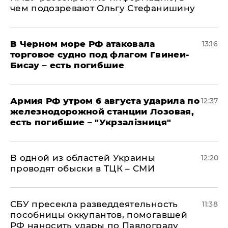
чем подозревают Ольгу Стефанишину
В Черном море РФ атаковала
13:16
торговое судно под флагом Гвинеи-
Бисау – есть погибшие
Армия РФ утром 6 августа ударила по
12:37
железнодорожной станции Лозовая,
есть погибшие – "Укрзалізниця"
В одной из областей Украины
12:20
проводят обыски в ТЦК – СМИ
СБУ пресекла разведдеятельность
11:38
пособницы оккупантов, помогавшей
РФ наносить удары по Павлограду