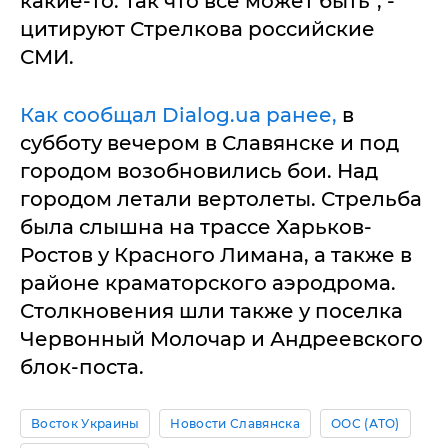
какие-то. Так что все может быть", -
цитируют Стрелкова российские
СМИ.
Как сообщал Dialog.ua ранее,
в
субботу вечером в Славянске и под
городом возобновились бои. Над
городом летали вертолеты. Стрельба
была слышна на трассе Харьков-
Ростов у Красного Лимана, а также в
районе краматорского аэродрома.
Столкновения шли также у поселка
Червонный Молочар и Андреевского
блок-поста.
Восток Украины
Новости Славянска
ООС (АТО)