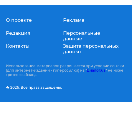
О проекте
Реклама
Редакция
Персональные
данные
Контакты
Защита персональных
данных
Использование материалов разрешается при условии ссылки
(для интернет-изданий - гиперссылки) на "
Диалог.ua
" не ниже
третьего абзаца.
� 2026,
Все права защищены.