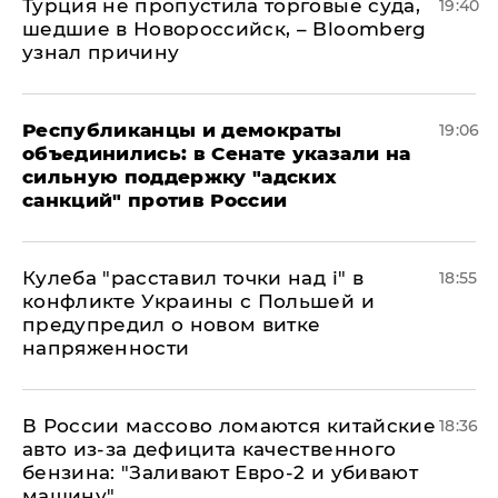
Турция не пропустила торговые суда,
19:40
шедшие в Новороссийск, – Bloomberg
узнал причину
Республиканцы и демократы
19:06
объединились: в Сенате указали на
сильную поддержку "адских
санкций" против России
Кулеба "расставил точки над і" в
18:55
конфликте Украины с Польшей и
предупредил о новом витке
напряженности
В России массово ломаются китайские
18:36
авто из-за дефицита качественного
бензина: "Заливают Евро-2 и убивают
машину"