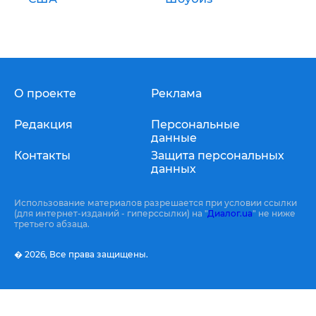
О проекте
Реклама
Редакция
Персональные
данные
Контакты
Защита персональных
данных
Использование материалов разрешается при условии ссылки
(для интернет-изданий - гиперссылки) на "
Диалог.ua
" не ниже
третьего абзаца.
� 2026,
Все права защищены.