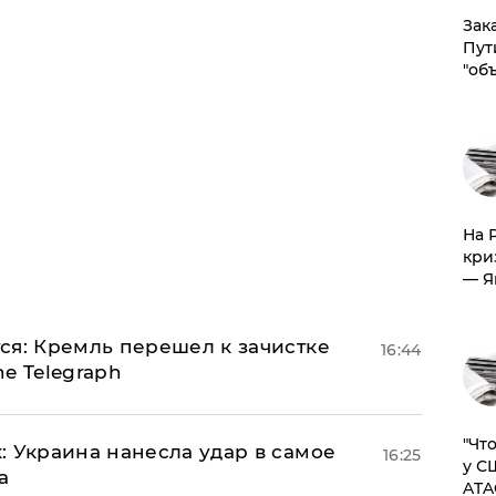
Зак
Пут
"об
На 
кри
— Я
ся: Кремль перешел к зачистке
16:44
e Telegraph
​"Ч
: Украина нанесла удар в самое
16:25
у С
а
ATA