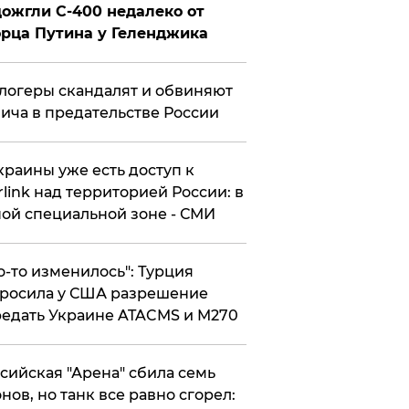
ожгли С-400 недалеко от
рца Путина у Геленджика
логеры скандалят и обвиняют
ича в предательстве России
краины уже есть доступ к
rlink над территорией России: в
ой специальной зоне - СМИ
то-то изменилось": Турция
росила у США разрешение
едать Украине ATACMS и M270
ссийская "Арена" сбила семь
нов, но танк все равно сгорел: