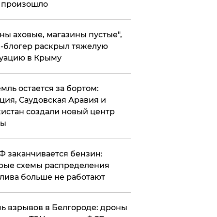
 произошло
ены аховые, магазины пустые",
-блогер раскрыл тяжелую
уацию в Крыму
емль остается за бортом:
ция, Саудовская Аравия и
истан создали новый центр
лы
РФ заканчивается бензин:
рые схемы распределения
лива больше не работают
чь взрывов в Белгороде: дроны