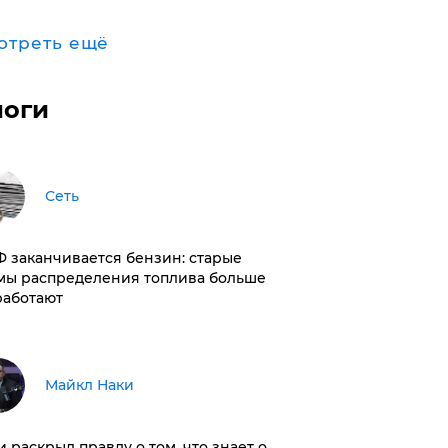
отреть ещё
логи
Сеть
РФ заканчивается бензин: старые
мы распределения топлива больше
работают
Майкл Наки
и раскрыл правду о том, что знает о