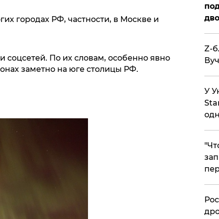
под
дво
их городах РФ, частности, в Москве и
Z-б
 соцсетей. По их словам, особенно явно
Вуч
онах заметно на юге столицы РФ.
У У
Sta
одн
​"Ч
зап
пер
​Ро
дро