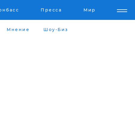
онбасс
Пресса
Мир
Мнение
Шоу-Биз