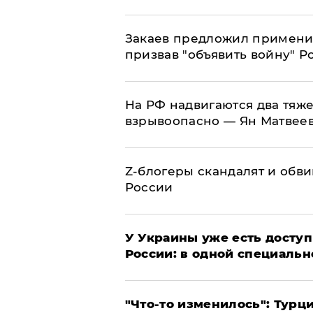
Закаев предложил применит
призвав "объявить войну" Р
На РФ надвигаются два тяже
взрывоопасно — Ян Матвее
Z-блогеры скандалят и обви
России
У Украины уже есть доступ 
России: в одной специальн
​"Что-то изменилось": Тур