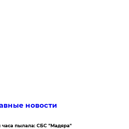
авные новости
 часа пылала: СБС "Мадяра"