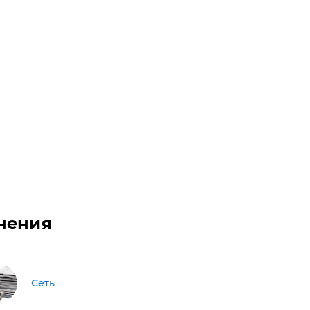
нения
Сеть