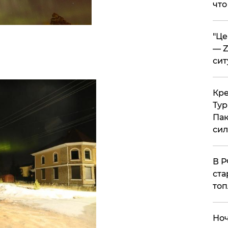
что
​"Ц
— Z
сит
​Кр
Тур
Пак
си
​В 
ста
топ
​Но