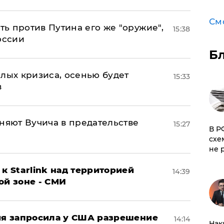
См
ь против Путина его же "оружие",
15:38
оссии
Б
лых кризиса, осенью будет
15:33
в
няют Вучича в предательстве
15:27
​В 
схе
не 
к Starlink над территорией
14:39
ой зоне - СМИ
ция запросила у США разрешение
14:14
Нак