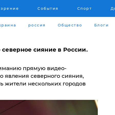
озрение
События
Спорт
Д
краина
россия
Общество
Блоги
 северное сияние в России.
иманию прямую видео-
о явления северного сияния,
ть жители нескольких городов