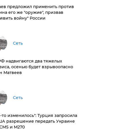
аев предложил применить против
ина его же "оружие", призвав
ъявить войну" России
Сеть
РФ надвигаются два тяжелых
зиса, осенью будет взрывоопасно
н Матвеев
Сеть
то-то изменилось": Турция запросила
ША разрешение передать Украине
CMS и M270