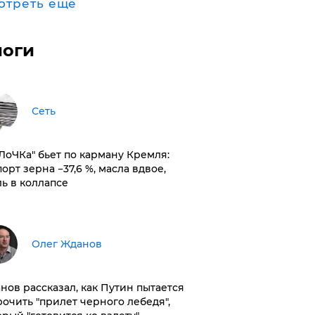
отреть ещё
логи
Сеть
оЛоЧКа" бьет по карману Кремля:
орт зерна −37,6 %, масла вдвое,
ль в коллапсе
Олег Жданов
нов рассказал, как Путин пытается
рочить "прилет черного лебедя",