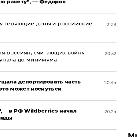
ю ракету", — Федоров
му теряющие деньги российские
21:19
а
оля россиян, считающих войну
20:52
 упала до минимума
щала депортировать часть
20:44
это может коснуться
, – в РФ Wildberries начал
20:24
лады
М