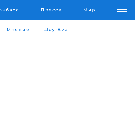
онбасс
Пресса
Мир
Мнение
Шоу-Биз