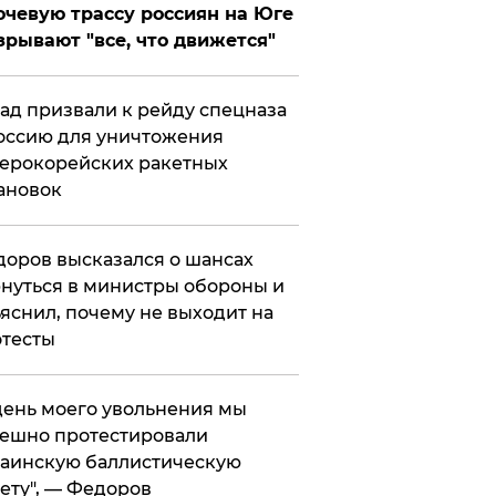
чевую трассу россиян на Юге
зрывают "все, что движется"
ад призвали к рейду спецназа
оссию для уничтожения
ерокорейских ракетных
ановок
оров высказался о шансах
нуться в министры обороны и
яснил, почему не выходит на
тесты
 день моего увольнения мы
ешно протестировали
аинскую баллистическую
ету", — Федоров