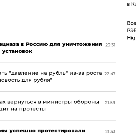
в К
Воз
РЭБ
Hig
пецназа в Россию для уничтожения
23:31
 установок
ь "давление на рубль" из-за роста
22:47
новость для рубля"
ах вернуться в министры обороны
21:59
дит на протесты
я мы успешно протестировали
21:53