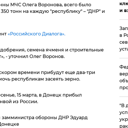
клю
нны МЧС Олега Воронова, всего было
и в
 350 тонн на каждую "республику" – "ДНР" и
Зап
ент
«Российского Диалога».
в Р
сев
уст
удобрения, семена ячменя и строительные
», - уточнил Олег Воронов.
Фед
 скором времени прибудут еще два-три
вер
мочь республикам засеять зерно.
объ
про
сенье, 15 марта, в Донецк прибыл
вой из России.
​"В
усп
 замминистра обороны ДНР Эдуард
укр
Донецке
рак