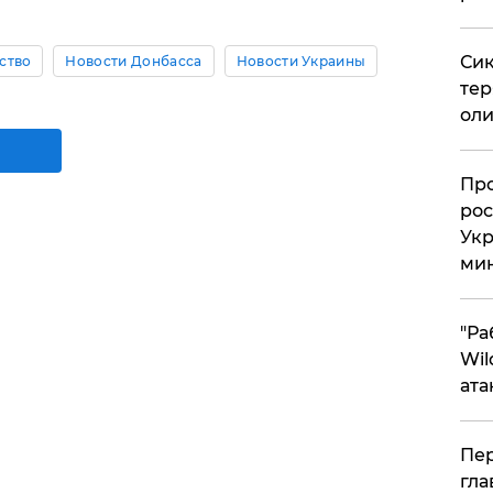
Сик
ство
Новости Донбасса
Новости Украины
тер
оли
​Пр
рос
Укр
ми
"Ра
Wil
ата
Пер
гла