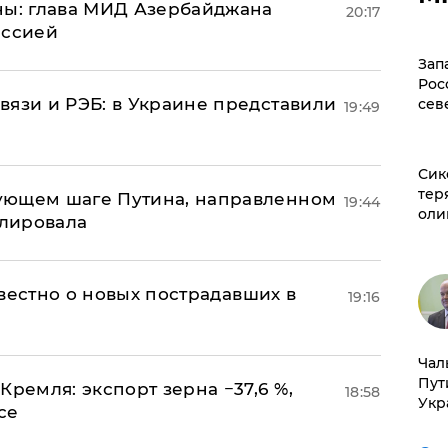
ны: глава МИД Азербайджана
20:17
иссией
Зап
Рос
вязи и РЭБ: в Украине представили
сев
19:49
Сик
тер
ующем шаге Путина, направленном
19:44
оли
улировала
известно о новых пострадавших в
19:16
Чал
Пут
Кремля: экспорт зерна −37,6 %,
18:58
Укр
се