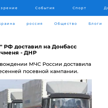
озрение
События
Спорт
Д
краина
россия
Общество
Блоги
" РФ доставил на Донбасс
ячменя - ДНР
овождении МЧС России доставила
есенней посевной кампании.