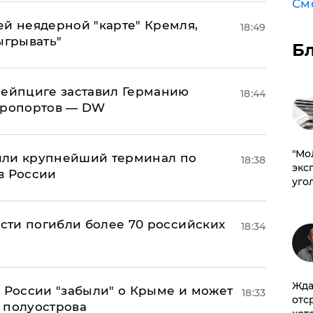
См
ей неядерной "карте" Кремля,
18:49
ыгрывать"
Б
 Лейпциге заставил Германию
18:44
эропортов — DW
​"М
или крупнейший терминал по
18:38
эксп
в России
уго
асти погибли более 70 российских
18:34
Жда
в России "забыли" о Крыме и может
18:33
отс
т полуострова