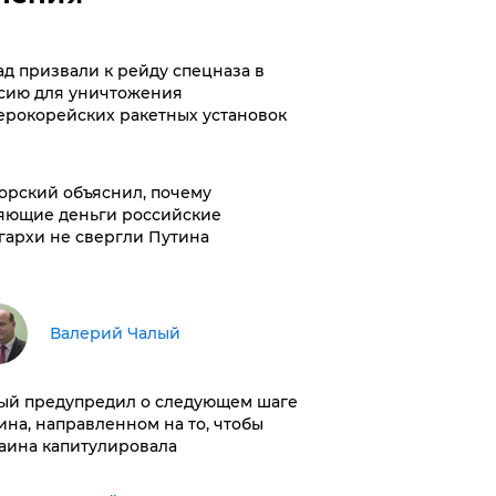
ад призвали к рейду спецназа в
сию для уничтожения
ерокорейских ракетных установок
орский объяснил, почему
яющие деньги российские
гархи не свергли Путина
Валерий Чалый
ый предупредил о следующем шаге
ина, направленном на то, чтобы
аина капитулировала