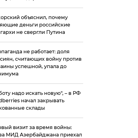
орский объяснил, почему
яющие деньги российские
гархи не свергли Путина
опаганда не работает: доля
сиян, считающих войну против
аины успешной, упала до
нимума
боту надо искать новую", – в РФ
dberries начал закрывать
кованные склады
вый визит за время войны:
ва МИД Азербайджана приехал