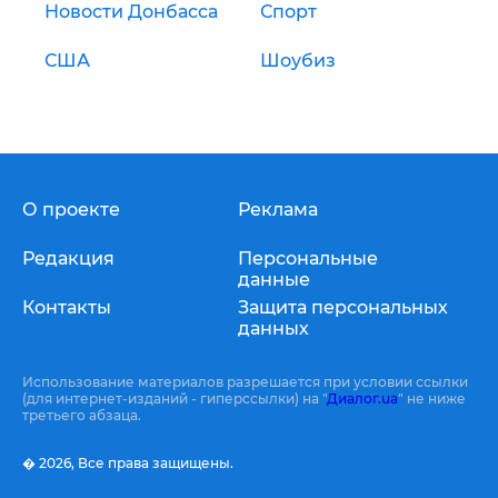
Новости Донбасса
Спорт
США
Шоубиз
О проекте
Реклама
Редакция
Персональные
данные
Контакты
Защита персональных
данных
Использование материалов разрешается при условии ссылки
(для интернет-изданий - гиперссылки) на "
Диалог.ua
" не ниже
третьего абзаца.
� 2026,
Все права защищены.