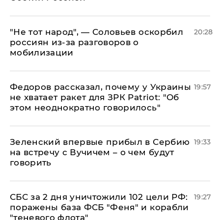
​"Не тот народ", — Соловьев оскорбил
20:28
россиян из-за разговоров о
мобилизации
Федоров рассказал, почему у Украины
19:57
не хватает ракет для ЗРК Patriot: "Об
этом неоднократно говорилось"
Зеленский впервые прибыл в Сербию
19:33
на встречу с Вучичем – о чем будут
говорить
СБС за 2 дня уничтожили 102 цели РФ:
19:27
поражены база ФСБ "Феня" и корабли
"теневого флота"