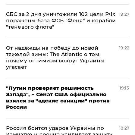
СБС за 2 дня уничтожили 102 цели РФ:
19:27
поражены база ФСБ "Феня" и корабли
"теневого флота"
От надежды на победу до новой
19:22
тяжелой зимы: The Atlantic о том,
почему оптимизм вокруг Украины
угасает
"Путин проверяет решимость
19:13
Запада", – Сенат США официально
взялся за "адские санкции" против
России
Россия боится ударов Украины по
18:27
Камчатке и срочно усиливает защиту