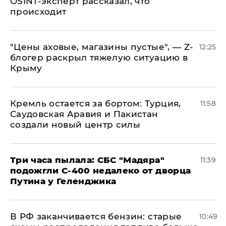
OSINT-эксперт рассказал, что
происходит
​"Цены аховые, магазины пустые", — Z-
12:25
блогер раскрыл тяжелую ситуацию в
Крыму
​Кремль остается за бортом: Турция,
11:58
Саудовская Аравия и Пакистан
создали новый центр силы
Три часа пылала: СБС "Мадяра"
11:39
подожгли С-400 недалеко от дворца
Путина у Геленджика
​В РФ заканчивается бензин: старые
10:49