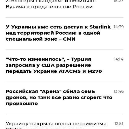
Z-блогеры скандалят и обвиняют
15:27
Вучича в предательстве России
У Украины уже есть доступ к Starlink
14:39
над территорией России: в одной
специальной зоне – СМИ
​"Что-то изменилось", – Турция
14:14
запросила у США разрешение
передать Украине ATACMS и M270
​Российская "Арена" сбила семь
13:46
дронов, но танк все равно сгорел: что
произошло
​Украину накрыла волна пессимизма:
12:51