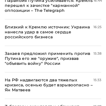
Паранойя Путина усиливается: Кремль
16:44
перешел к зачистке "карманной"
оппозиции – The Telegraph
Близкий к Кремлю источник: Украина
16:25
нанесла удар в самое сердце
российского бизнеса
Закаев предложил применить против
15:38
Путина его же "оружие", призвав
"объявить войну" России
На РФ надвигаются два тяжелых
15:33
кризиса, осенью будет взрывоопасно –
Ян Матвеев