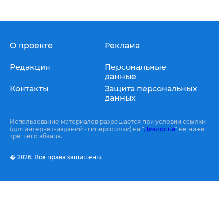
О проекте
Реклама
Редакция
Персональные
данные
Контакты
Защита персональных
данных
Использование материалов разрешается при условии ссылки
(для интернет-изданий - гиперссылки) на "
Диалог.ua
" не ниже
третьего абзаца.
� 2026,
Все права защищены.