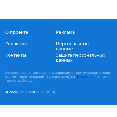
О проекте
Реклама
Редакция
Персональные
данные
Контакты
Защита персональных
данных
Использование материалов разрешается при условии ссылки
(для интернет-изданий - гиперссылки) на "
Диалог.ua
" не ниже
третьего абзаца.
� 2026,
Все права защищены.