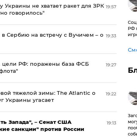
у Украины не хватает ракет для ЗРК
19:57
тно говорилось"
Соц
РФ 
игр
в Сербию на встречу с Вучичем – о
19:33
См
2 цели РФ: поражены база ФСБ
19:27
Б
флота"
вой тяжелой зимы: The Atlantic о
19:22
г Украины угасает
Заг
мог
ь Запада", – Сенат США
19:13
поо
кие санкции" против России
соб