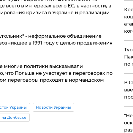
всего в интересах всего ЕС, в частности, в
Кре
лирования кризиса в Украине и реализации
кош
ата
ког
еугольник" - неформальное объединение
возникшее в 1991 году с целью продвижения
Тур
Пак
по 
не многие политики высказывали
о, что Польша не участвует в переговорах по
зом переговоры проходят в нормандском
В С
вве
про
сток Украины
Новости Украины
​"Н
 на Донбассе
оск
раз