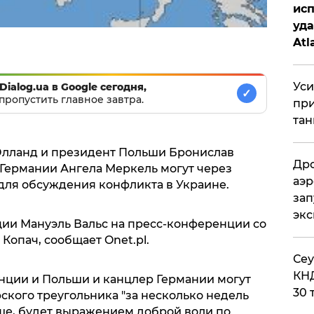
исп
уда
Atl
би
Уси
Dialog.ua в Google сегодня,
✓
пропустить главное завтра.
при
тан
лланд и президент Польши Бронислав
Дро
 Германии Ангела Меркель могут через
аэр
 для обсуждения конфликта в Украине.
зап
эк
ии Мануэль Вальс на пресс-конференции со
Копач, сообщает Onet.pl.
​Се
КНД
анции и Польши и канцлер Германии могут
30 
ского треугольника "за несколько недель
ше, будет выражением доброй воли по