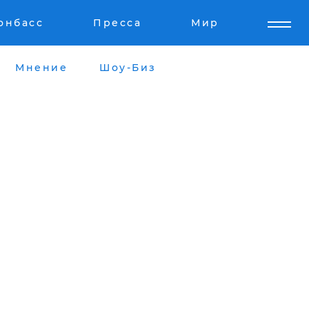
онбасс
Пресса
Мир
Мнение
Шоу-Биз