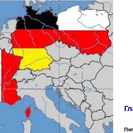
Гл
Поп