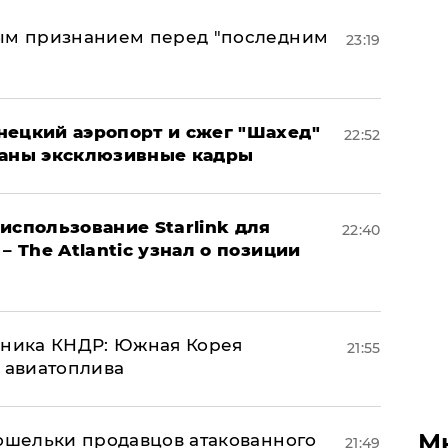
ным признанием перед "последним
23:19
нецкий аэропорт и сжег "Шахед"
22:52
ваны эксклюзивные кадры
использование Starlink для
22:40
– The Atlantic узнал о позиции
юзника КНДР: Южная Корея
21:55
н авиатоплива
М
кошельки продавцов атакованного
21:49