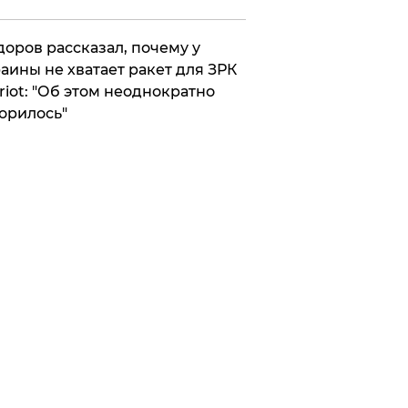
оров рассказал, почему у
аины не хватает ракет для ЗРК
riot: "Об этом неоднократно
орилось"