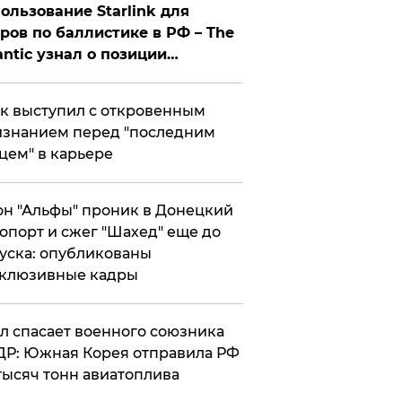
ользование Starlink для
ров по баллистике в РФ – The
antic узнал о позиции
знесмена
к выступил с откровенным
знанием перед "последним
цем" в карьере
н "Альфы" проник в Донецкий
опорт и сжег "Шахед" еще до
уска: опубликованы
склюзивные кадры
ул спасает военного союзника
Р: Южная Корея отправила РФ
тысяч тонн авиатоплива