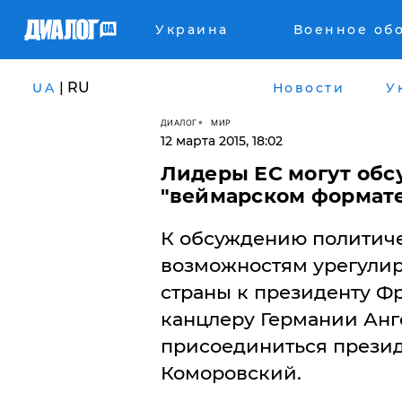
Украина
Военное об
| RU
UA
Новости
У
ДИАЛОГ
МИР
12 марта 2015, 18:02
Лидеры ЕС могут обс
"веймарском формат
К обсуждению политиче
возможностям урегулир
страны к президенту Ф
канцлеру Германии Анг
присоединиться прези
Коморовский.