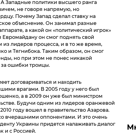
. А Западные политики высшего ранга
вичем, не говоря напрямую, но
ердцу. Почему Запад сделал ставку на
ское объяснение. Он занимал разные
ппарате, а какой он «политический игрок»
ря Евромайдану он смог поднять свой
 из лидеров процесса, и в то же время,
чко и Тягнибока. Таким образом, он смог
нды, но при этом не понес никакой
 за ошибки троицы.
еет договариваться и находить
шими врагами. В 2005 году у него был
шенко, а в 2009 он уже был министром
льстве. Будучи одним из лидеров оранжевой
010 году вошел в правительство Азарова.
со вчерашними оппонентами. И это очень
иденту Украины придется налаживать диалог
М
к и с Россией.