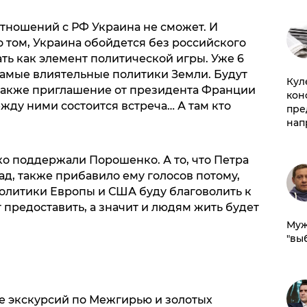
отношений с РФ Украина не сможет. И
 том, Украина обойдется без российского
ть как элемент политической игры. Уже 6
амые влиятельные политики Земли. Будут
Куле
также приглашение от президента Франции
кон
ду ними состоится встреча… А там кто
пре
нап
ко поддержали Порошенко. А то, что Петра
д, также прибавило ему голосов потому,
политики Европы и США буду благоволить к
т предоставить, а значит и людям жить будет
Муж
"вы
ле экскурсий по Межгирью и золотых