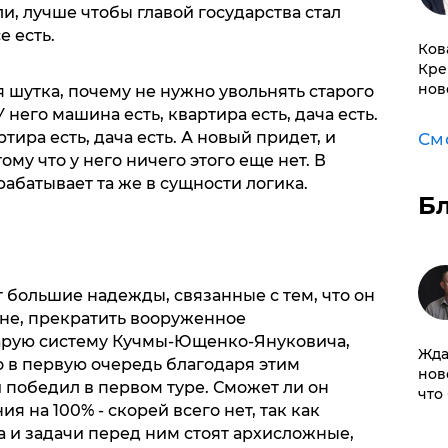
и, лучше чтобы главой государства стал
е есть.
Ков
Кре
нов
я шутка, почему не нужно увольнять старого
него машина есть, квартира есть, дача есть.
ира есть, дача есть. А новый придет, и
См
ому что у него ничего этого еще нет. В
рабатывает та же в сущности логика.
Б
 большие надежды, связанные с тем, что он
ане, прекратить вооруженное
тарую систему Кучмы-Ющенко-Януковича,
Жда
 в первую очередь благодаря этим
нов
победил в первом туре. Сможет ли он
что
 на 100% - скорей всего нет, так как
 и задачи перед ним стоят архисложные,