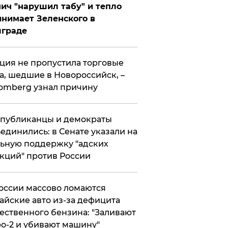
ич "нарушил табу" и тепло
нимает Зеленского в
лграде
ция не пропустила торговые
а, шедшие в Новороссийск, –
omberg узнал причину
публиканцы и демократы
единились: в Сенате указали на
ьную поддержку "адских
кций" против России
оссии массово ломаются
айские авто из-за дефицита
ественного бензина: "Заливают
о-2 и убивают машину"