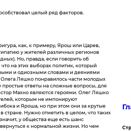
особствовал целый ряд факторов.
игура, как, к примеру, Ярош или Царев,
типатию у жителей различных регионов
дных). Но, правда, если говорить об
 что на этих выборах политик, который
ными и одиозными словами и деяниями
е Олега Ляшко понравилось части молодых
у простые ответы на сложные вопросы, для
естор Махно являются героями. Олег Ляшко
телей, которым не импонируют
Гл
бока и Яроша, но при этом они за крутые
 стране. Нужно отметить в целом, что таких
значит, у общества еще есть шанс
 вернуться к нормальной жизни. Но чем
Стр