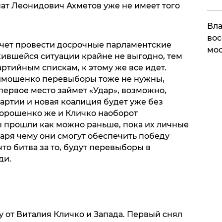
нат Леонидович Ахметов уже не имеет того
Вла
вос
очет провести досрочные парламентские
мос
жившейся ситуации крайне не выгодно, тем
артийным спискам, к этому же все идет.
имошенко перевыборы тоже не нужны,
 первое место займет «Удар», возможно,
артии и новая коалиция будет уже без
рошенко же и Кличко наоборот
 прошли как можно раньше, пока их личные
аря чему они смогут обеспечить победу
что битва за то, будут перевыборы в
ди.
от Виталия Кличко и Запада. Первый снял