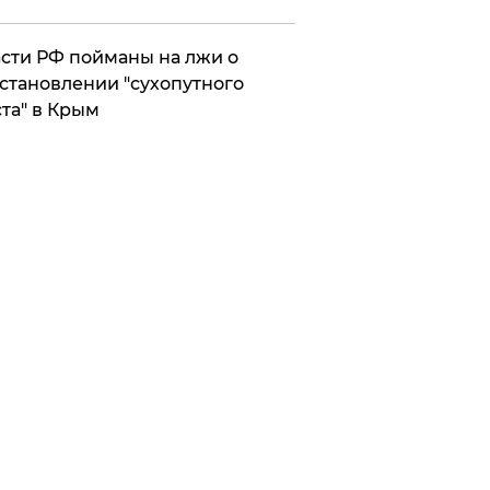
сти РФ пойманы на лжи о
становлении "сухопутного
та" в Крым