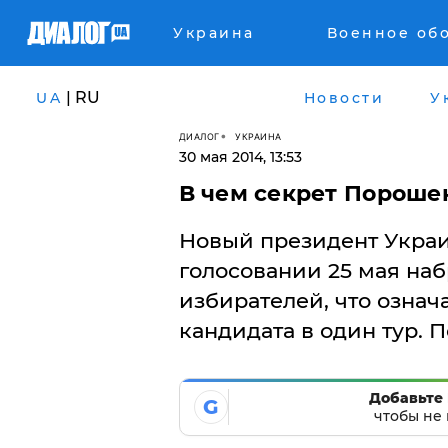
Украина
Военное об
| RU
UA
Новости
У
ДИАЛОГ
УКРАИНА
30 мая 2014, 13:53
В чем секрет Пороше
Новый президент Укра
голосовании 25 мая наб
избирателей, что означ
кандидата в один тур. П
Добавьте 
G
чтобы не 