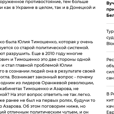
оруженное противостояние, тем больше
Вуч
 как в Украине в целом, так и в Донецкой и
при
Бе
Тур
суд
о была Юлия Тимошенко, которая у очень
Blo
уется со старой политической системой.
т разрушить. Еще в 2010 году многие
ович и Тимошенко это две стороны одной
Рес
п и стал главной проблемой Юлии
объ
о в сознании людей она в результате своей
сил
гла. Возникает законный вопрос - почему
сан
л одним из лидеров Оранжевой революции,
кабинетах Тимошенко и Азарова, не
В Р
ой? На этот вопрос ответить не так легко.
кит
 же ранее не был на первых ролях, будучи то
о Азарова. Об этом поговорим ниже, но
кач
ий отличным политическим чутьем, и он
Евр