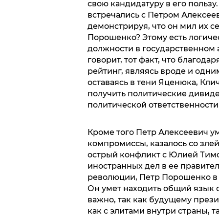
свою кандидатуру в его пользу
встречались с Петром Алексее
демонстрируя, что он мил их с
Порошенко? Этому есть логиче
должности в государственном а
говорит, тот факт, что благода
рейтинг, являясь вроде и одним
оставаясь в тени Яценюка, Кли
получить политические дивиде
политической ответственности
Кроме того Петр Алексеевич ум
компромиссы, казалось со злей
острый конфликт с Юлией Тимо
иностранных дел в ее правите
революции, Петр Порошенко в 2
Он умет находить общий язык 
важно, так как будущему през
как с элитами внутри страны, та