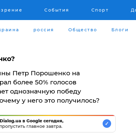
озрение
События
Спорт
Д
краина
россия
Общество
Блоги
нко?
ины Петр Порошенко на
рал более 50% голосов
ает однозначную победу
очему у него это получилось?
Dialog.ua в Google сегодня,
✓
пропустить главное завтра.