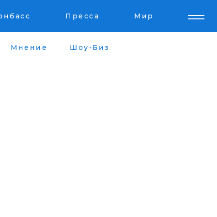
онбасс
Пресса
Мир
Мнение
Шоу-Биз