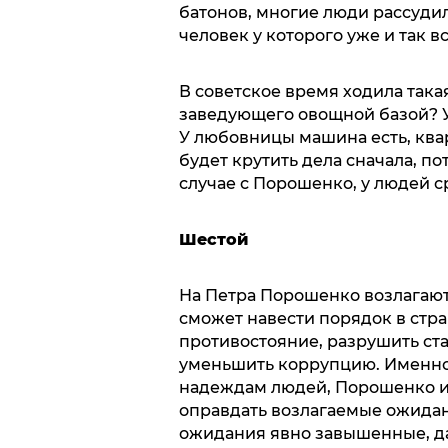
батонов, многие люди рассудил
человек у которого уже и так вс
В советское время ходила така
заведующего овощной базой? У 
У любовницы машина есть, кварт
будет крутить дела сначала, пот
случае с Порошенко, у людей с
Шестой
На Петра Порошенко возлагают
сможет навести порядок в стр
противостояние, разрушить с
уменьшить коррупцию. Именно
надеждам людей, Порошенко и 
оправдать возлагаемые ожидания
ожидания явно завышенные, да