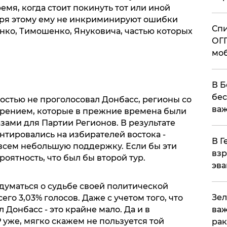
емя, когда стоит покинуть тот или иной
аря этому ему не инкриминируют ошибки
Спи
о, Тимошенко, Януковича, частью которых
ОГП
моб
В Б
бес
остью не проголосовал Донбасс, регионы со
важ
рением, которые в прежние времена были
ами для Партии Регионов. В результате
нтировались на избирателей востока -
В Г
овсем небольшую поддержку. Если бы эти
взр
оятность, что был бы второй тур.
эва
думаться о судьбе своей политической
Зел
го 3,03% голосов. Даже с учетом того, что
л Донбасс - это крайне мало. Да и в
важ
уже, мягко скажем не пользуется той
рак