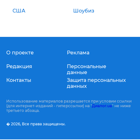
США
Шоубиз
О проекте
Реклама
Редакция
Персональные
данные
Контакты
Защита персональных
данных
Использование материалов разрешается при условии ссылки
(для интернет-изданий - гиперссылки) на "
Диалог.ua
" не ниже
третьего абзаца.
� 2026,
Все права защищены.