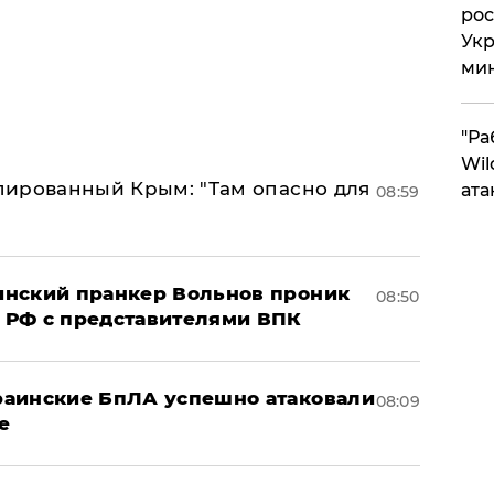
рос
Укр
ми
"Ра
Wil
упированный Крым: "Там опасно для
ата
08:59
аинский пранкер Вольнов проник
08:50
 РФ с представителями ВПК
краинские БпЛА успешно атаковали
08:09
е