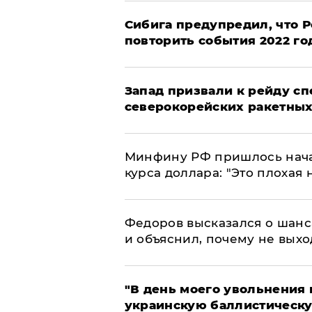
Сибига предупредил, что Р
повторить события 2022 го
Запад призвали к рейду с
северокорейских ракетных
Минфину РФ пришлось начат
курса доллара: "Это плохая 
Федоров высказался о шанс
и объяснил, почему не выхо
​"В день моего увольнени
украинскую баллистическу