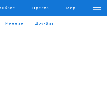
онбасс
Пресса
Мир
Мнение
Шоу-Биз