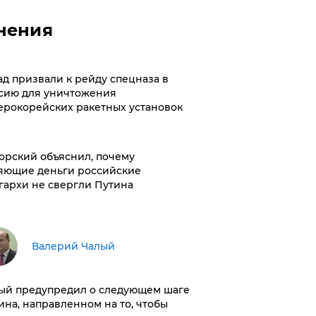
нения
ад призвали к рейду спецназа в
сию для уничтожения
ерокорейских ракетных установок
орский объяснил, почему
яющие деньги российские
гархи не свергли Путина
Валерий Чалый
ый предупредил о следующем шаге
ина, направленном на то, чтобы