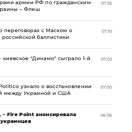
рами армии РФ по гражданским
07:35
краины – Флеш
о переговорах с Маском о
07:10
в российской баллистики
- киевское "Динамо" сыграло 1-й
07:03
 Politico узнало о восстановлении
07:00
й между Украиной и США
 – Fire Point анонсировала
06:56
 украинцев