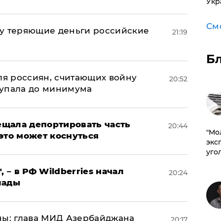
Укр
См
му теряющие деньги российские
21:19
а
Б
оля россиян, считающих войну
20:52
 упала до минимума
щала депортировать часть
20:44
​"М
это может коснуться
эксп
уго
, – в РФ Wildberries начал
20:24
лады
ны: глава МИД Азербайджана
20:17