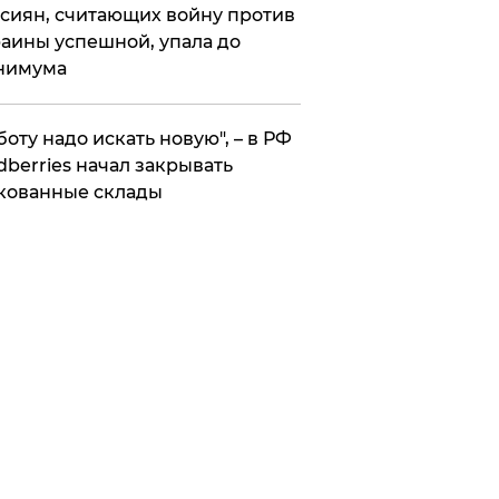
сиян, считающих войну против
аины успешной, упала до
нимума
боту надо искать новую", – в РФ
dberries начал закрывать
кованные склады