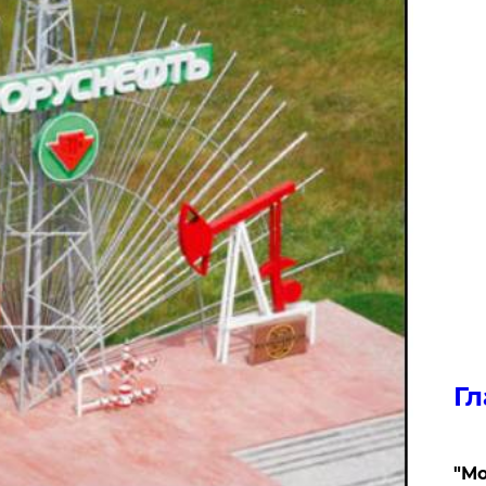
Гл
"Мо