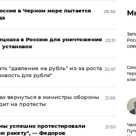
оссия в Черном море пытается
М
06:55
да
Зап
пецназа в Россию для уничтожения
Рос
23:31
сев
 установок
Сик
ь "давление на рубль" из-за роста
22:47
тер
новость для рубля"
оли
ах вернуться в министры обороны
21:59
дит на протесты
Чал
я мы успешно протестировали
21:53
Пут
ю ракету", — Федоров