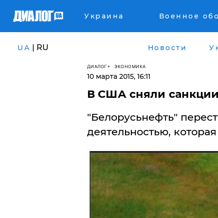
Украина
Военное об
| RU
UA
Новости
У
ДИАЛОГ
ЭКОНОМИКА
10 марта 2015, 16:11
В США сняли санкции
"Белорусьнефть" перест
деятельностью, котора