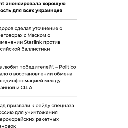
nt анонсировала хорошую
ость для всех украинцев
оров сделал уточнение о
еговорах с Маском о
менении Starlink против
сийской баллистики
се любят победителей", – Politico
ало о восстановлении обмена
звединформацией между
раиной и США
ад призвали к рейду спецназа
оссию для уничтожения
ерокорейских ракетных
ановок