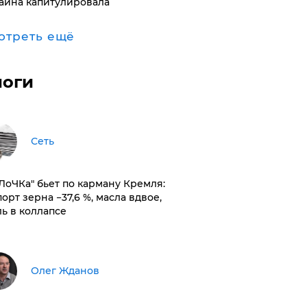
аина капитулировала
отреть ещё
логи
Сеть
оЛоЧКа" бьет по карману Кремля:
орт зерна −37,6 %, масла вдвое,
ль в коллапсе
Олег Жданов