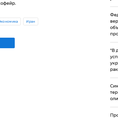
жофейр.
Фед
вер
Экономика
Иран
объ
про
​"В
усп
укр
рак
Сик
тер
оли
​Пр