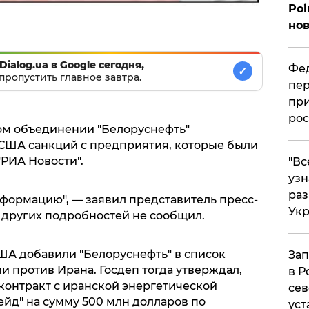
Poi
нов
Dialog.ua в Google сегодня,
Фед
✓
пропустить главное завтра.
пер
при
рос
ом объединении "Белоруснефть"
США санкций с предприятия, которые были
"РИА Новости".
​"В
узн
ра
формацию", — заявил представитель пресс-
Ук
других подробностей не сообщил.
США добавили "Белоруснефть" в список
Зап
 против Ирана. Госдеп тогда утверждал,
в Р
контракт с иранской энергетической
сев
йд" на сумму 500 млн долларов по
уст