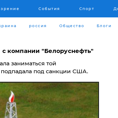
озрение
События
Спорт
Д
краина
россия
Общество
Блоги
 с компании "Белоруснефть"
ала заниматься той
я подпадала под санкции США.