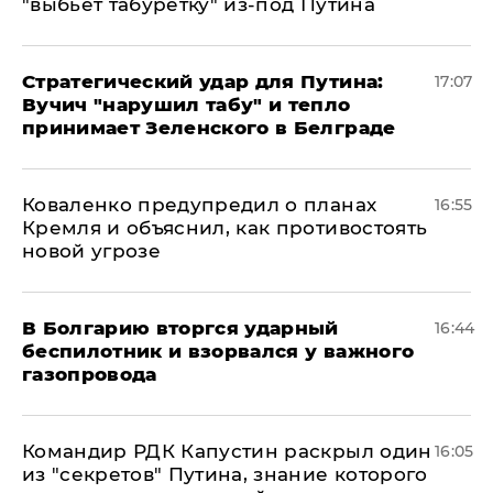
"выбьет табуретку" из-под Путина
Стратегический удар для Путина:
17:07
Вучич "нарушил табу" и тепло
принимает Зеленского в Белграде
Коваленко предупредил о планах
16:55
Кремля и объяснил, как противостоять
новой угрозе
В Болгарию вторгся ударный
16:44
беспилотник и взорвался у важного
газопровода
Командир РДК Капустин раскрыл один
16:05
из "секретов" Путина, знание которого