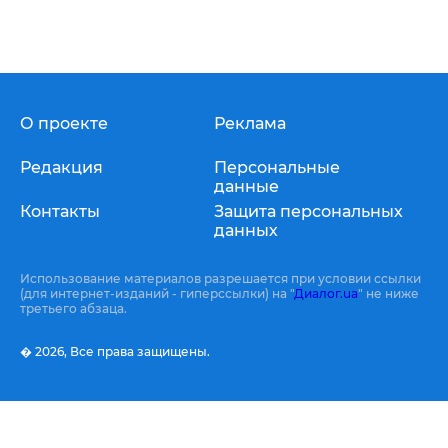
О проекте
Реклама
Редакция
Персональные
данные
Контакты
Защита персональных
данных
Использование материалов разрешается при условии ссылки
(для интернет-изданий - гиперссылки) на "
Диалог.ua
" не ниже
третьего абзаца.
� 2026,
Все права защищены.