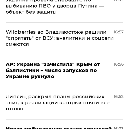
выбиванию ПВО у дворца Путина —
объект без защиты
Wildberries во Владивостоке решили
16:57
"спрятать" от ВСУ: аналитики и соцсети
смеются
AP: Украина "зачистила" Крым от
16:56
баллистики – число запусков по
Украине рухнуло
Липсиц раскрыл планы российских
16:52
элит, к реализации которых почти все
готово
​Новая мобилизация станет ловушкой
16:33