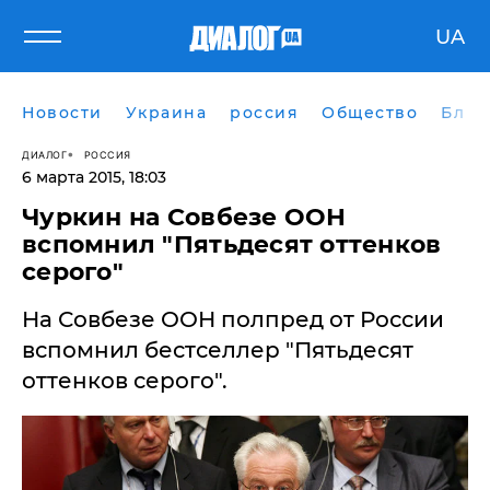
UA
Новости
Украина
россия
Общество
Блог
ДИАЛОГ
РОССИЯ
6 марта 2015, 18:03
Чуркин на Совбезе ООН
вспомнил "Пятьдесят оттенков
серого"
На Совбезе ООН полпред от России
вспомнил бестселлер "Пятьдесят
оттенков серого".