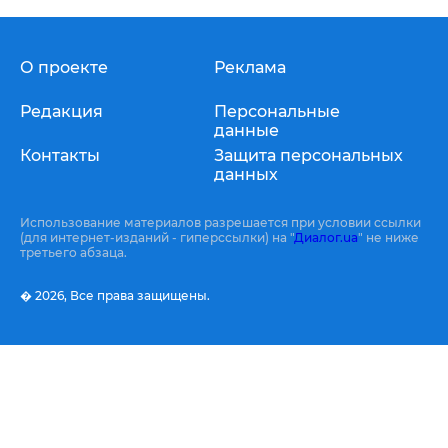
О проекте
Реклама
Редакция
Персональные
данные
Контакты
Защита персональных
данных
Использование материалов разрешается при условии ссылки
(для интернет-изданий - гиперссылки) на "
Диалог.ua
" не ниже
третьего абзаца.
� 2026,
Все права защищены.