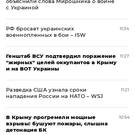
объяснили слова Мирошника о войне
с Украиной
РФ бросает украинских
11:34
военнопленных в бои – ISW
Генштаб ВСУ подтвердил поражение
11:27
"жирных" целей оккупантов в Крыму
и на ВОТ Украины
Разведка США узнала сроки
11:21
нападения России на НАТО – WSJ
В Крыму прогремели мощные
10:54
взрывы: бушуют пожары, слышна
детонация БК