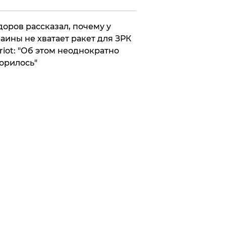
оров рассказал, почему у
аины не хватает ракет для ЗРК
riot: "Об этом неоднократно
орилось"