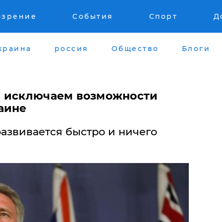
озрение
События
Спорт
Д
краина
россия
Общество
Блоги
е исключаем возможности
аине
азвивается быстро и ничего