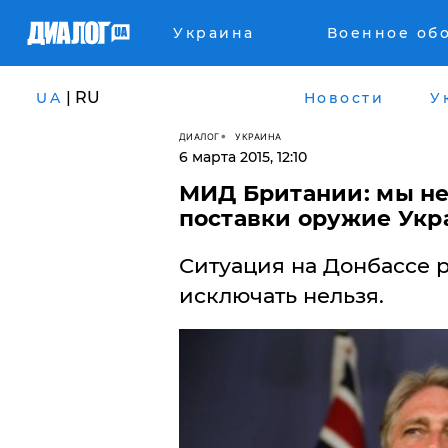
Украина
Военное об
| RU
UA
Новости
У
ДИАЛОГ
УКРАИНА
6 марта 2015, 12:10
МИД Британии: мы н
поставки оружие Укр
Ситуация на Донбассе р
исключать нельзя.