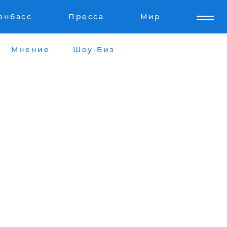
онбасс
Пресса
Мир
Мнение
Шоу-Биз