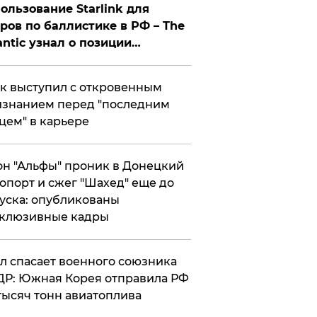
ользование Starlink для
ров по баллистике в РФ – The
antic узнал о позиции
знесмена
к выступил с откровенным
знанием перед "последним
цем" в карьере
н "Альфы" проник в Донецкий
опорт и сжег "Шахед" еще до
уска: опубликованы
склюзивные кадры
ул спасает военного союзника
Р: Южная Корея отправила РФ
тысяч тонн авиатоплива