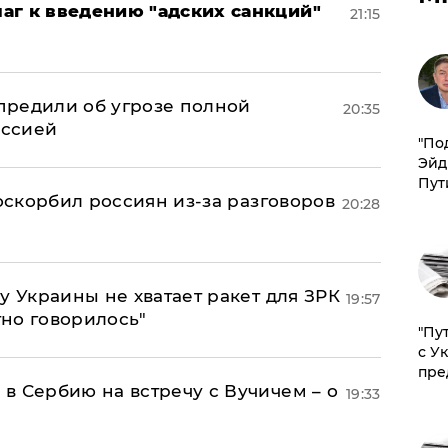
аг к введению "адских санкций"
21:15
предили об угрозе полной
20:35
оссией
​"По
Эйд
Пут
 оскорбил россиян из-за разговоров
20:28
у Украины не хватает ракет для ЗРК
19:57
тно говорилось"
"Пу
с У
пре
в Сербию на встречу с Вучичем – о
19:33