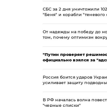
СБС за 2 дня уничтожили 10
"Беня" и корабли "теневого 
От надежды на победу до но
том, почему оптимизм вокру
"Путин проверяет решимост
официально взялся за "адс
Россия боится ударов Укра
усиливает защиту подводны
​В РФ началась волна повест
"черные списки"