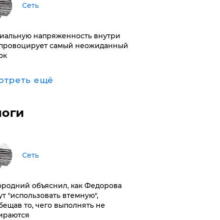
Сеть
иальную напряженность внутри
провоцирует самый неожиданный
ок
отреть ещё
логи
Сеть
ородний объяснил, как Федорова
ут "использовать втемную",
бещав то, чего выполнять не
ираются