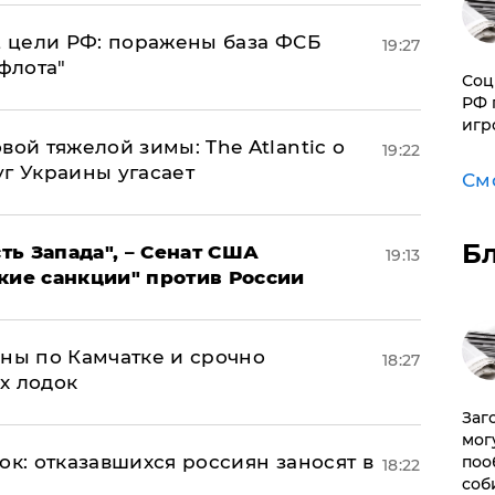
2 цели РФ: поражены база ФСБ
19:27
флота"
Соц
РФ 
игр
вой тяжелой зимы: The Atlantic о
19:22
г Украины угасает
См
Б
ь Запада", – Сенат США
19:13
кие санкции" против России
ины по Камчатке и срочно
18:27
х лодок
Заг
мог
ок: отказавшихся россиян заносят в
поо
18:22
соб