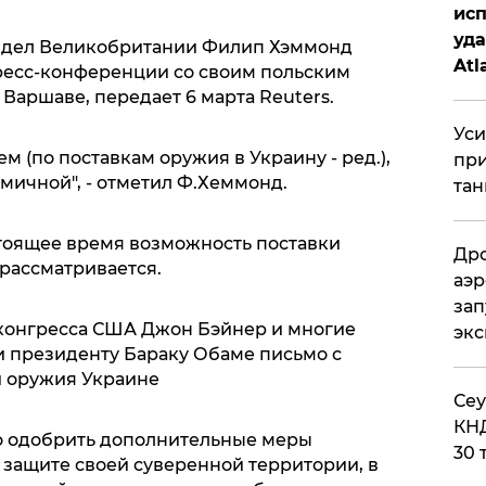
исп
уда
 дел Великобритании Филип Хэммонд
Atl
ресс-конференции со своим польским
би
Варшаве, передает 6 марта Reuters.
Уси
м (по поставкам оружия в Украину - ред.),
при
амичной", - отметил Ф.Хеммонд.
тан
стоящее время возможность поставки
Дро
рассматривается.
аэр
зап
конгресса США Джон Бэйнер и многие
эк
 президенту Бараку Обаме письмо с
 оружия Украине
​Се
КНД
о одобрить дополнительные меры
30 
защите своей суверенной территории, в