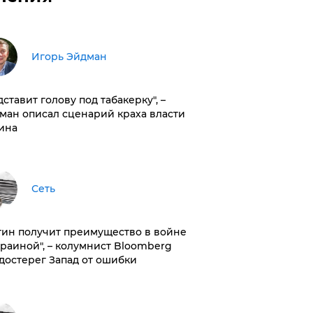
Игорь Эйдман
дставит голову под табакерку", –
ман описал сценарий краха власти
ина
Сеть
тин получит преимущество в войне
краиной", – колумнист Bloomberg
достерег Запад от ошибки