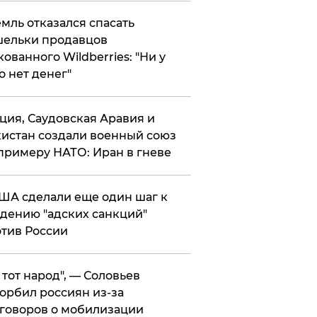
мль отказался спасать
ельки продавцов
кованного Wildberries: "Ни у
о нет денег"
ция, Саудовская Аравия и
истан создали военный союз
примеру НАТО: Иран в гневе
ША сделали еще один шаг к
дению "адских санкций"
тив России
е тот народ", — Соловьев
орбил россиян из-за
говоров о мобилизации