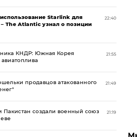
использование Starlink для
22:40
– The Atlantic узнал о позиции
юзника КНДР: Южная Корея
21:55
н авиатоплива
кошельки продавцов атакованного
21:49
енег"
 и Пакистан создали военный союз
21:19
неве
М