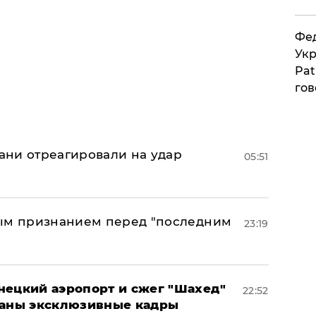
Фед
Укр
Pat
гов
рани отреагировали на удар
05:51
ным признанием перед "последним
23:19
нецкий аэропорт и сжег "Шахед"
22:52
ваны эксклюзивные кадры