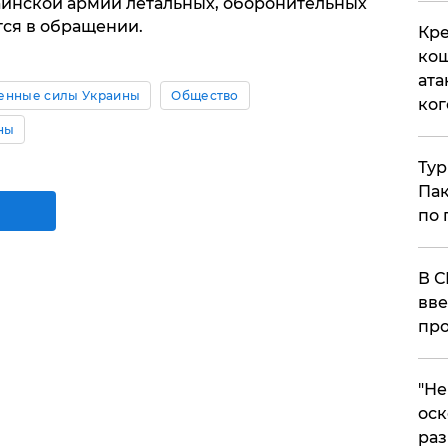
аинской армии летальных, оборонительных
тся в обращении.
Кре
кош
ата
енные силы Украины
Общество
ког
ны
Тур
Пак
по 
В С
вве
про
​"Н
оск
раз