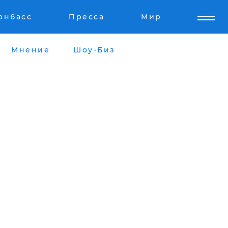
онбасс
Пресса
Мир
Мнение
Шоу-Биз