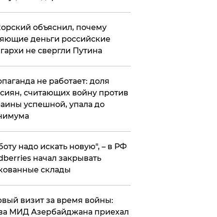
орский объяснил, почему
яющие деньги российские
гархи не свергли Путина
опаганда не работает: доля
сиян, считающих войну против
аины успешной, упала до
нимума
боту надо искать новую", – в РФ
dberries начал закрывать
кованные склады
вый визит за время войны:
ва МИД Азербайджана приехал