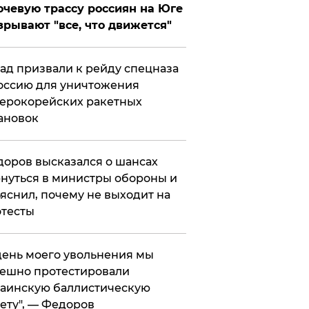
чевую трассу россиян на Юге
зрывают "все, что движется"
ад призвали к рейду спецназа
оссию для уничтожения
ерокорейских ракетных
ановок
оров высказался о шансах
нуться в министры обороны и
яснил, почему не выходит на
тесты
 день моего увольнения мы
ешно протестировали
аинскую баллистическую
ету", — Федоров