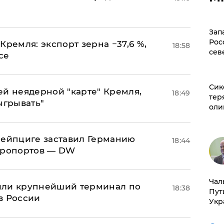
Зап
Рос
Кремля: экспорт зерна −37,6 %,
18:58
сев
се
Сик
ей неядерной "карте" Кремля,
18:49
тер
ыгрывать"
оли
 Лейпциге заставил Германию
18:44
эропортов — DW
Чал
или крупнейший терминал по
18:38
Пут
в России
Укр