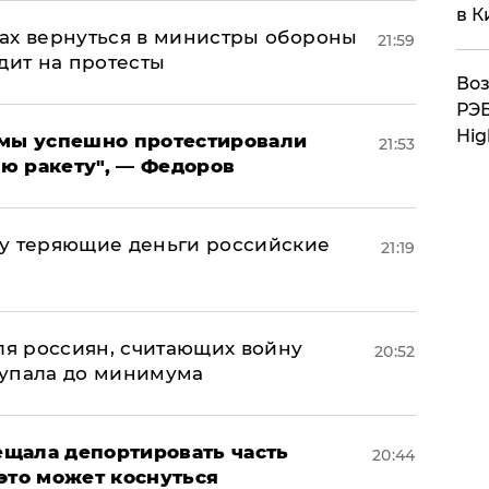
в К
ах вернуться в министры обороны
21:59
дит на протесты
Воз
РЭБ
Hig
я мы успешно протестировали
21:53
ю ракету", — Федоров
му теряющие деньги российские
21:19
а
оля россиян, считающих войну
20:52
 упала до минимума
щала депортировать часть
20:44
это может коснуться