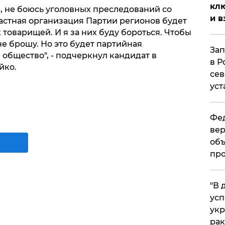
клю
, не боюсь уголовных преследований со
и в
астная организация Партии регионов будет
х товарищей. И я за них буду бороться. Чтобы
е брошу. Но это будет партийная
Зап
 общество", - подчеркнул кандидат в
в Р
йко.
сев
уст
Фед
вер
объ
про
​"В
усп
укр
рак