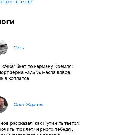
отреть ещё
логи
Сеть
оЛоЧКа" бьет по карману Кремля:
орт зерна −37,6 %, масла вдвое,
ль в коллапсе
Олег Жданов
нов рассказал, как Путин пытается
рочить "прилет черного лебедя",