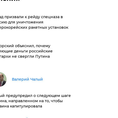
ад призвали к рейду спецназа в
сию для уничтожения
ерокорейских ракетных установок
орский объяснил, почему
яющие деньги российские
гархи не свергли Путина
Валерий Чалый
ый предупредил о следующем шаге
ина, направленном на то, чтобы
аина капитулировала