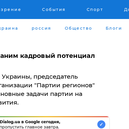
озрение
События
Спорт
Д
краина
россия
Общество
Блоги
раним кадровый потенциал
 Украины, председатель
ганизации "Партии регионов"
новные задачи партии на
вития.
Dialog.ua в Google сегодня,
✓
пропустить главное завтра.