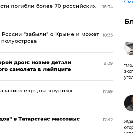
См
асти погибли более 70 российских
18:34
Б
в России "забыли" о Крыме и может
18:33
т полуострова
орой дрон: новые детали
18:09
​"М
ого самолета в Лейпциге
эксп
уго
тказались еще два крупных
17:59
дов" в Татарстане массовые
17:42
Жда
отс