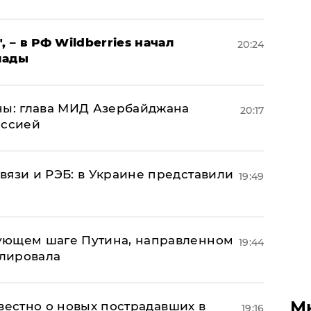
, – в РФ Wildberries начал
20:24
лады
ны: глава МИД Азербайджана
20:17
иссией
вязи и РЭБ: в Украине представили
19:49
ующем шаге Путина, направленном
19:44
улировала
М
известно о новых пострадавших в
19:16