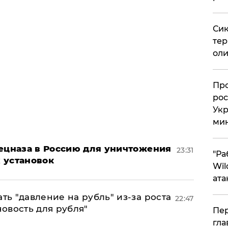
Сик
тер
оли
​Пр
рос
Укр
ми
пецназа в Россию для уничтожения
23:31
"Ра
 установок
Wil
ата
ь "давление на рубль" из-за роста
22:47
новость для рубля"
Пер
гла