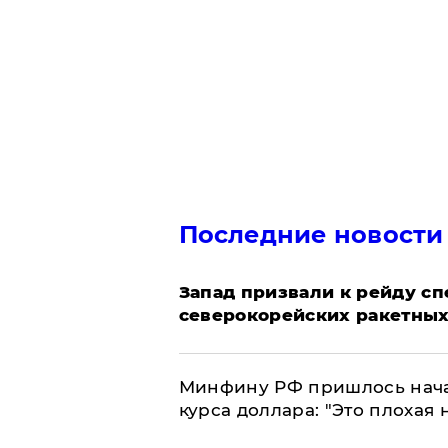
Последние новости
Запад призвали к рейду с
северокорейских ракетных
Минфину РФ пришлось начат
курса доллара: "Это плохая 