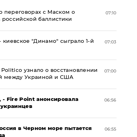
о переговорах с Маском о
07:10
в российской баллистики
- киевское "Динамо" сыграло 1-й
07:03
 Politico узнало о восстановлении
07:00
й между Украиной и США
 - Fire Point анонсировала
06:56
 украинцев
оссия в Черном море пытается
06:55
да