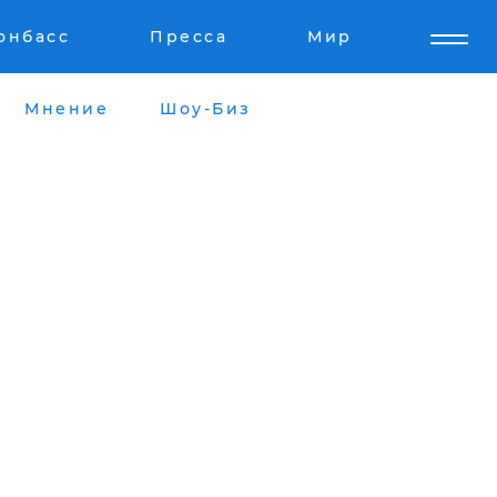
онбасс
Пресса
Мир
Мнение
Шоу-Биз