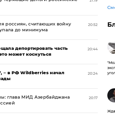
21:19
а
См
Б
оля россиян, считающих войну
20:52
 упала до минимума
щала депортировать часть
20:44
это может коснуться
​"М
эксп
, – в РФ Wildberries начал
уго
20:24
лады
ны: глава МИД Азербайджана
20:17
иссией
Жда