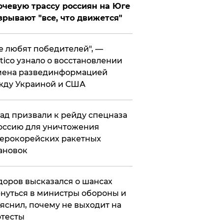
чевую трассу россиян на Юге
зрывают "все, что движется"
се любят победителей", —
itico узнало о восстановлении
мена развединформацией
жду Украиной и США
ад призвали к рейду спецназа
оссию для уничтожения
ерокорейских ракетных
ановок
оров высказался о шансах
нуться в министры обороны и
яснил, почему не выходит на
тесты