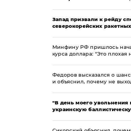
Запад призвали к рейду с
северокорейских ракетных
Минфину РФ пришлось начат
курса доллара: "Это плохая 
Федоров высказался о шанс
и объяснил, почему не выхо
​"В день моего увольнени
украинскую баллистическу
Сикорский объяснил, поче