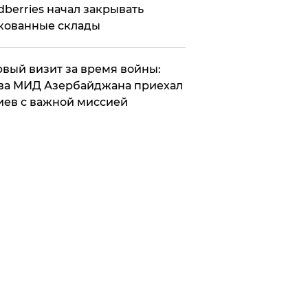
dberries начал закрывать
кованные склады
вый визит за время войны:
ва МИД Азербайджана приехал
иев с важной миссией