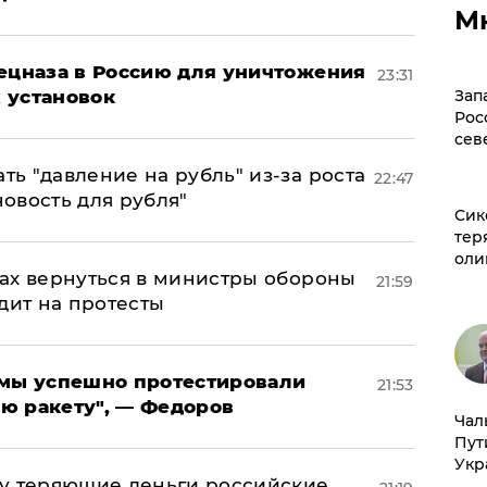
М
пецназа в Россию для уничтожения
23:31
Зап
 установок
Рос
сев
ь "давление на рубль" из-за роста
22:47
новость для рубля"
Сик
тер
оли
ах вернуться в министры обороны
21:59
дит на протесты
я мы успешно протестировали
21:53
ю ракету", — Федоров
Чал
Пут
Укр
му теряющие деньги российские