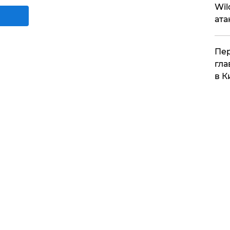
Wil
ата
Пер
гла
в К