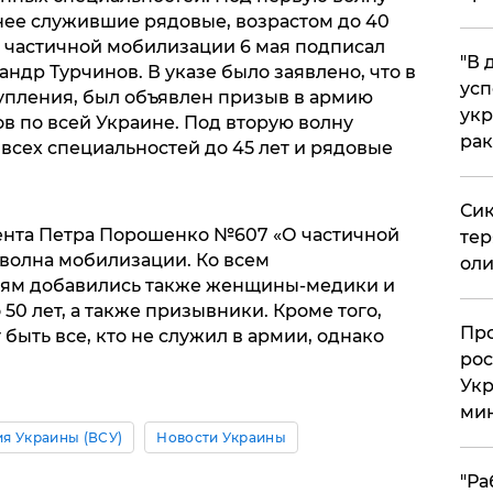
ее служившие рядовые, возрастом до 40
не частичной мобилизации 6 мая подписал
​"В
андр Турчинов. В указе было заявлено, что в
усп
тупления, был объявлен призыв в армию
укр
в по всей Украине. Под вторую волну
рак
сех специальностей до 45 лет и рядовые
Сик
дента Петра Порошенко №607 «О частичной
тер
 волна мобилизации. Ко всем
оли
ям добавились также женщины-медики и
0 лет, а также призывники. Кроме того,
​Пр
 быть все, кто не служил в армии, однако
рос
Укр
ми
я Украины (ВСУ)
Новости Украины
"Ра