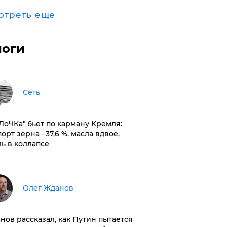
отреть ещё
логи
Сеть
оЛоЧКа" бьет по карману Кремля:
орт зерна −37,6 %, масла вдвое,
ль в коллапсе
Олег Жданов
нов рассказал, как Путин пытается