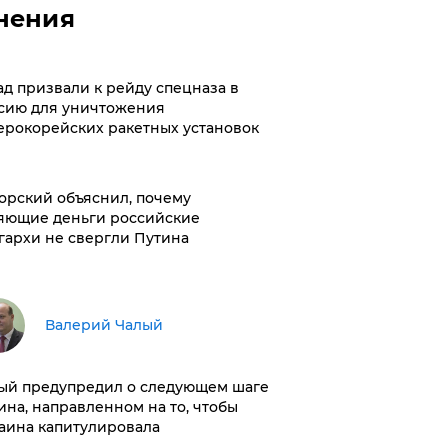
нения
ад призвали к рейду спецназа в
сию для уничтожения
ерокорейских ракетных установок
орский объяснил, почему
яющие деньги российские
гархи не свергли Путина
Валерий Чалый
ый предупредил о следующем шаге
ина, направленном на то, чтобы
аина капитулировала