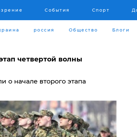
озрение
События
Спорт
Д
краина
россия
Общество
Блоги
этап четвертой волны
 о начале второго этапа