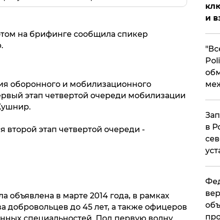
клю
и в
 этом на брифинге сообщила спикер
.
​"В
Pol
об
ме
ия оборонного и мобилизационного
ервый этап четвертой очереди мобилизации
Кушнир.
Зап
в Р
я второй этап четвертой очереди -
сев
уст
Фед
вер
 объявлена в марте 2014 года, в рамках
объ
 добровольцев до 45 лет, а также офицеров
про
анных специальностей. Под первую волну