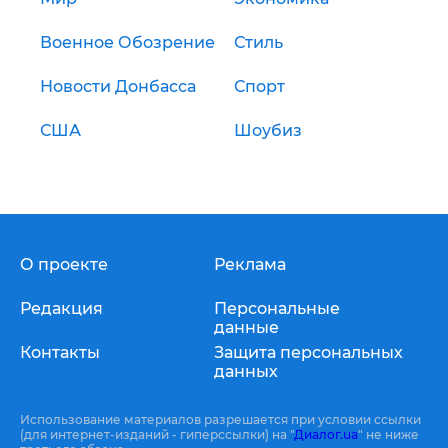
Военное Обозрение
Стиль
Новости Донбасса
Спорт
США
Шоубиз
О проекте
Реклама
Редакция
Персональные
данные
Контакты
Защита персональных
данных
Использование материалов разрешается при условии ссылки
(для интернет-изданий - гиперссылки) на "
Диалог.ua
" не ниже