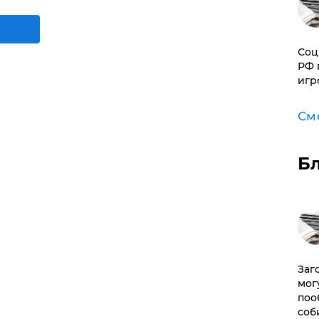
Соц
РФ 
игр
См
Б
Заг
мог
поо
соб