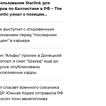
ользование Starlink для
ров по баллистике в РФ – The
antic узнал о позиции
знесмена
к выступил с откровенным
знанием перед "последним
цем" в карьере
н "Альфы" проник в Донецкий
опорт и сжег "Шахед" еще до
уска: опубликованы
склюзивные кадры
ул спасает военного союзника
Р: Южная Корея отправила РФ
тысяч тонн авиатоплива