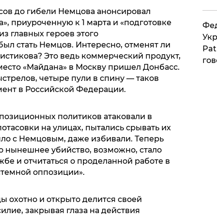
асов до гибели Немцова анонсировал
», приуроченную к 1 марта и «подготовке
Фед
з главных героев этого
Укр
ыл стать Немцов. Интересно, отменят ли
Pat
листикова? Это ведь коммерческий продукт,
гов
вместо «Майдана» в Москву пришел Донбасс.
ыстрелов, четыре пули в спину — таков
ент в Российской Федерации.
ппозиционных политиков атаковали в
потасовки на улицах, пытались срывать их
ыло с Немцовым, даже избивали. Теперь
то нынешнее убийство, возможно, стало
бе и отчитаться о проделанной работе в
стемной оппозиции».
ы охотно и открыто делится своей
илие, закрывая глаза на действия