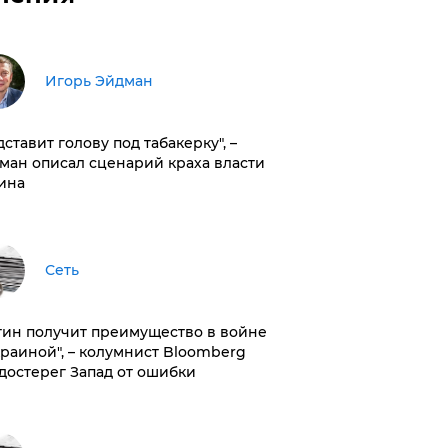
Игорь Эйдман
дставит голову под табакерку", –
ман описал сценарий краха власти
ина
Сеть
тин получит преимущество в войне
краиной", – колумнист Bloomberg
достерег Запад от ошибки