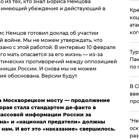
 из тех, кто знал Бориса Немцова
к, имеющий убеждения и действующий в
Кре
кош
ата
ког
с Немцов готовил доклад об участии
й войне. Мы не можем утверждать, что
ано с этой работой. В интервью 10 февраля
Тур
его мать опасается за его жизнь — из-за
Пак
итических противоречий между оппозицией
по 
аницах России. И снова мы не можем
сия обоснована. Версии будут
В С
вве
на Москворецком мосту — продолжение
про
орая стала стандартом де-факто в
массовой информации России за
​"Н
нна» и «национал предатели» должны
оск
 нам. И вот это «наказание» свершилось.
раз