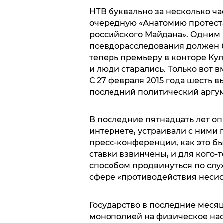
НТВ буквально за несколько ч
очередную «Анатомию протеста
российского Майдана». Одним и
псевдорасследования должен б
теперь премьеру в конторе Ку
и люди старались. Только вот 
С 27 февраля 2015 года шесть в
последний политический аргум
В последние пятнадцать лет о
интернете, устраивали с ними 
пресс-конференции, как это б
ставки взвинчены, и для кого-
способом продвинуться по служ
сфере «противодействия неси
Государство в последние месяц
монополией на физическое нас