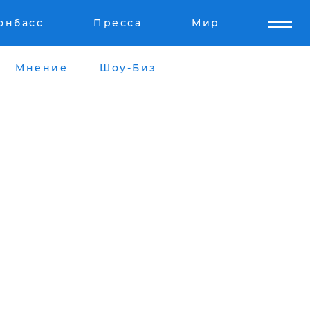
онбасс
Пресса
Мир
Мнение
Шоу-Биз