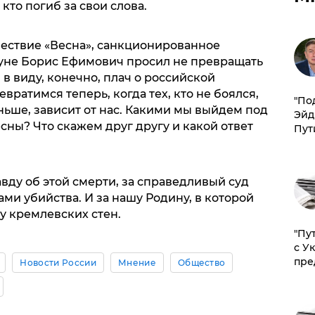
 кто погиб за свои слова.
ествие «Весна», санкционированное
уне Борис Ефимович просил не превращать
 в виду, конечно, плач о российской
вратимся теперь, когда тех, кто не боялся,
​"По
ньше, зависит от нас. Какими мы выйдем под
Эйд
есны? Что скажем друг другу и какой ответ
Пут
вду об этой смерти, за справедливый суд
ми убийства. И за нашу Родину, в которой
 у кремлевских стен.
"Пу
с У
пре
Новости России
Мнение
Общество