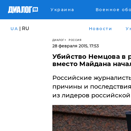
Украина
Военное об
| RU
UA
Новости
У
ДИАЛОГ
РОССИЯ
28 февраля 2015, 17:53
Убийство Немцова в 
вместо Майдана нача
Российские журналисты
причины и последствия
из лидеров российской