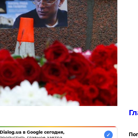
Гл
Dialog.ua в Google сегодня,
Поп
✓
пропустить главное завтра.