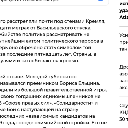
исп
уда
Atl
го расстреляли почти под стенами Кремля,
би
цати метрах от Васильевского спуска.
убийстве политика рассматривать не
Уси
рупнейшим актом политического террора в
при
ерь оно обречено стать символом той
тан
за последние пятнадцать лет. Страны, в
пулями и захлебываются кровью.
Дро
аэр
ей стране. Молодой губернатор
зап
 назывался преемником Бориса Ельцина.
эк
дили из большой правительственной игры,
х своих тогдашних единомышленников не
 «Союзе правых сил», «Солидарности» и
​Се
ые бои с наступающей на страну
КНД
последних независимых кандидатов на
30 
 года, городе олимпийской стройки. Его не