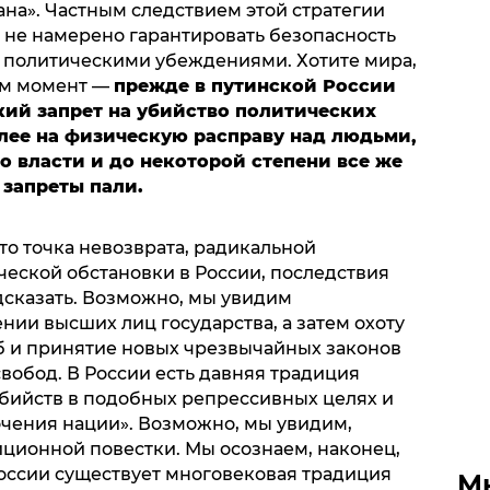
на». Частным следствием этой стратегии
о не намерено гарантировать безопасность
 политическими убеждениями. Хотите мира,
им момент —
прежде в путинской России
кий запрет на убийство политических
олее на физическую расправу над людьми,
о власти и до некоторой степени все же
 запреты пали.
то точка невозврата, радикальной
еской обстановки в России, последствия
сказать. Возможно, мы увидим
нии высших лиц государства, а затем охоту
б и принятие новых чрезвычайных законов
вобод. В России есть давняя традиция
бийств в подобных репрессивных целях и
очения нации». Возможно, мы увидим,
ционной повестки. Мы осознаем, наконец,
России существует многовековая традиция
М