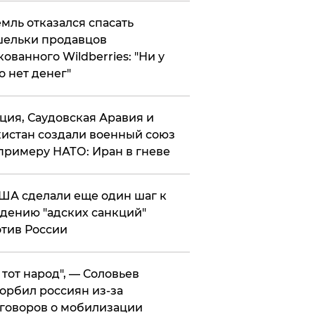
мль отказался спасать
ельки продавцов
кованного Wildberries: "Ни у
о нет денег"
ция, Саудовская Аравия и
истан создали военный союз
примеру НАТО: Иран в гневе
ША сделали еще один шаг к
дению "адских санкций"
тив России
е тот народ", — Соловьев
орбил россиян из-за
говоров о мобилизации