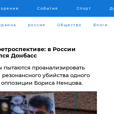
озрение
События
Спорт
Д
краина
россия
Общество
Блоги
ретроспективе: в России
лся Донбасс
 пытаются проанализировать
 резонансного убийства одного
 оппозиции Бориса Немцова.