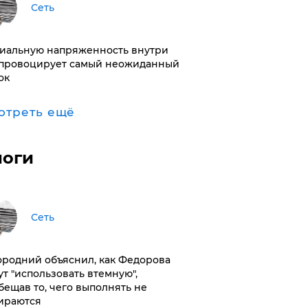
Сеть
иальную напряженность внутри
провоцирует самый неожиданный
ок
отреть ещё
логи
Сеть
ородний объяснил, как Федорова
ут "использовать втемную",
бещав то, чего выполнять не
ираются