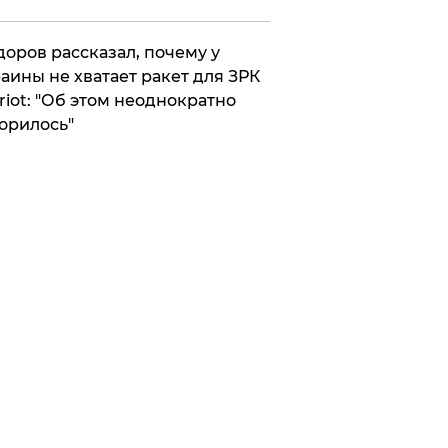
оров рассказал, почему у
аины не хватает ракет для ЗРК
riot: "Об этом неоднократно
орилось"