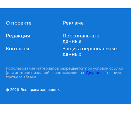
О проекте
Реклама
Редакция
Персональные
данные
Контакты
Защита персональных
данных
Использование материалов разрешается при условии ссылки
(для интернет-изданий - гиперссылки) на "
Диалог.ua
" не ниже
третьего абзаца.
� 2026,
Все права защищены.