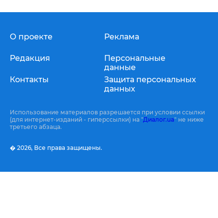
О проекте
Реклама
Редакция
Персональные
данные
Контакты
Защита персональных
данных
Использование материалов разрешается при условии ссылки
(для интернет-изданий - гиперссылки) на "
Диалог.ua
" не ниже
третьего абзаца.
� 2026,
Все права защищены.