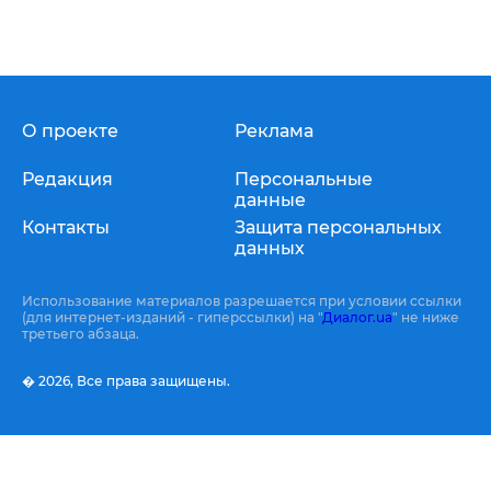
О проекте
Реклама
Редакция
Персональные
данные
Контакты
Защита персональных
данных
Использование материалов разрешается при условии ссылки
(для интернет-изданий - гиперссылки) на "
Диалог.ua
" не ниже
третьего абзаца.
� 2026,
Все права защищены.