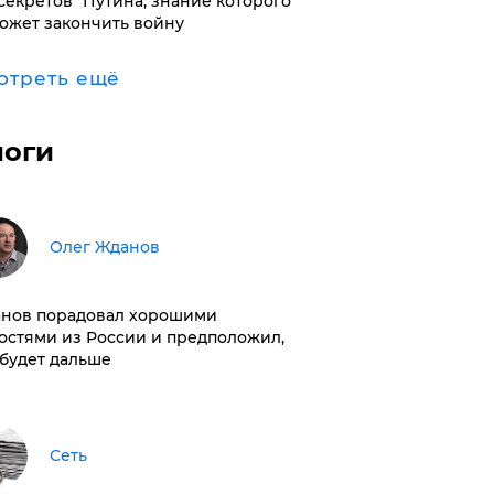
"секретов" Путина, знание которого
ожет закончить войну
отреть ещё
логи
Олег Жданов
нов порадовал хорошими
остями из России и предположил,
 будет дальше
Сеть