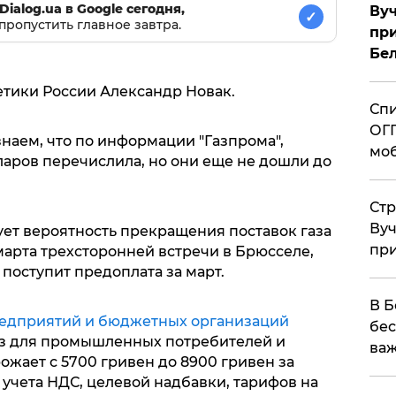
Dialog.ua в Google сегодня,
Вуч
✓
пропустить главное завтра.
при
Бе
етики России Александр Новак.
Спи
ОГП
знаем, что по информации "Газпрома",
моб
ларов перечислила, но они еще не дошли до
Стр
Вуч
ует вероятность прекращения поставок газа
при
марта трехсторонней встречи в Брюсселе,
 поступит предоплата за март.
В Б
предприятий и бюджетных организаций
бес
 газ для промышленных потребителей и
важ
ает с 5700 гривен до 8900 гривен за
 учета НДС, целевой надбавки, тарифов на