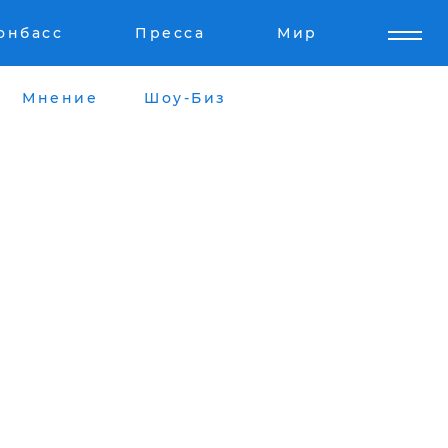
онбасс
Пресса
Мир
Мнение
Шоу-Биз