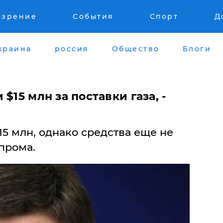
озрение
События
Спорт
Д
краина
россия
Общество
Блоги
$15 млн за поставки газа, -
5 млн, однако средства еще не
зпрома.