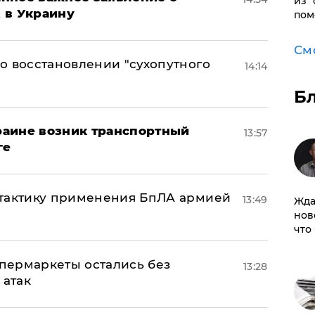
из 
t в Украину
пом
См
о восстановлении "сухопутного
14:14
Б
краине возник транспортный
13:57
ге
 тактику применения БпЛА армией
13:49
Жда
нов
что
пермаркеты остались без
13:28
 атак