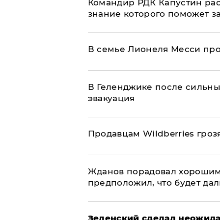
Командир РДК Капустин рас
знание которого поможет з
В семье Лионеля Месси пр
В Геленджике после сильны
эвакуация
Продавцам Wildberries гроз
Жданов порадовал хорошим
предположил, что будет да
Зеленский сделал неожида