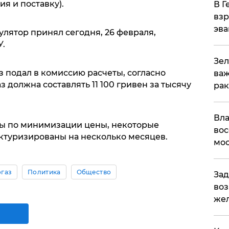
я и поставку).
В Г
взр
эва
лятор принял сегодня, 26 февраля,
.
Зел
 подал в комиссию расчеты, согласно
важ
 должна составлять 11 100 гривен за тысячу
рак
Вла
ы по минимизации цены, некоторые
вос
ктуризированы на несколько месяцев.
мос
газ
Политика
Общество
Зад
воз
жел