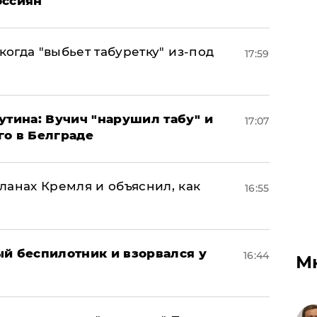
оссиян
когда "выбьет табуретку" из-под
17:59
утина: Вучич "нарушил табу" и
17:07
го в Белграде
ланах Кремля и объяснил, как
16:55
ый беспилотник и взорвался у
16:44
М