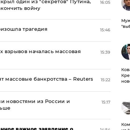
крыл один из "секретов" Путина,
16:05
акончить войну
Муж
"вы
оизошла трагедия
15:46
х взрывов началась массовая
15:39
Ков
Кре
ят массовые банкротства – Reuters
15:22
нов
и новостями из России и
15:17
льше
Ком
нное важное заявление о
14:54