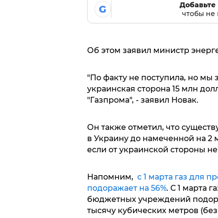
Добавьте 
G
чтобы не 
Об этом заявил министр энерг
"По факту не поступила, но мы 
украинская сторона 15 млн дол
"Газпрома", - заявил Новак.
Он также отметил, что существ
в Украину до намеченной на 2 
если от украинской стороны не
Напомним,
с 1 марта газ для 
подоражает на 56%
. С 1 марта
бюджетных учреждений подорож
тысячу кубических метров (без