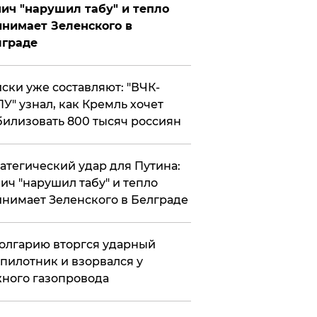
ич "нарушил табу" и тепло
нимает Зеленского в
лграде
ски уже составляют: "ВЧК-
У" узнал, как Кремль хочет
илизовать 800 тысяч россиян
атегический удар для Путина:
ич "нарушил табу" и тепло
нимает Зеленского в Белграде
олгарию вторгся ударный
пилотник и взорвался у
ного газопровода