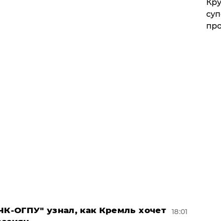
Кр
суп
про
ЧК-ОГПУ" узнал, как Кремль хочет
18:01