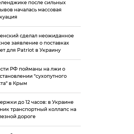
еленджике после сильных
ывов началась массовая
куация
енский сделал неожиданное
ное заявление о поставках
ет для Patriot в Украину
сти РФ пойманы на лжи о
становлении "сухопутного
та" в Крым
ержки до 12 часов: в Украине
ник транспортный коллапс на
езной дороге