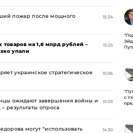
йший пожар после мощного
15:34
​"По
Эйд
х товаров на 1,6 млрд рублей –
15:25
Пут
езко упали
оряет украинское стратегическое
15:06
"Пу
с У
аинцы ожидают завершения войны и
15:03
пре
, – результаты опроса
едорова могут "использовать
14:30