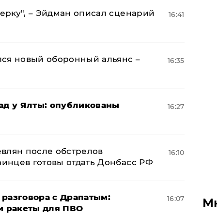
керку", – Эйдман описал сценарий
16:41
ся новый оборонный альянс –
16:35
рад у Ялты: опубликованы
16:27
влян после обстрелов
16:10
аинцев готовы отдать Донбасс РФ
 разговора с Драпатым:
16:07
М
и ракеты для ПВО