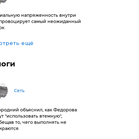
иальную напряженность внутри
провоцирует самый неожиданный
ок
отреть ещё
логи
Сеть
ородний объяснил, как Федорова
ут "использовать втемную",
бещав то, чего выполнять не
ираются