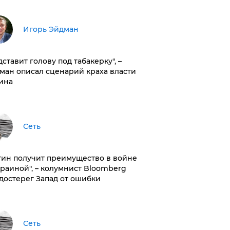
Игорь Эйдман
дставит голову под табакерку", –
ман описал сценарий краха власти
ина
Сеть
тин получит преимущество в войне
краиной", – колумнист Bloomberg
достерег Запад от ошибки
Сеть