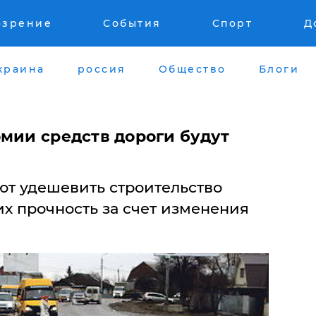
озрение
События
Спорт
Д
краина
россия
Общество
Блоги
омии средств дороги будут
т удешевить строительство
их прочность за счет изменения