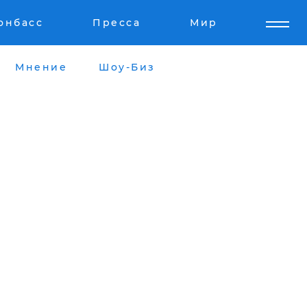
онбасс
Пресса
Мир
Мнение
Шоу-Биз