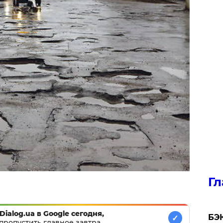
Гл
Dialog.ua в Google сегодня,
​БЭ
✓
пропустить главное завтра.