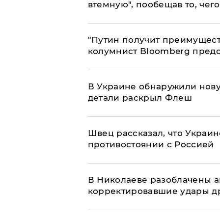
втемную", пообещав то, чег
"Путин получит преимуществ
колумнист Bloomberg предо
В Украине обнаружили нов
детали раскрыл Флеш
Швец рассказал, что Украин
противостоянии с Россией
В Николаеве разоблачены а
корректировавшие удары дро