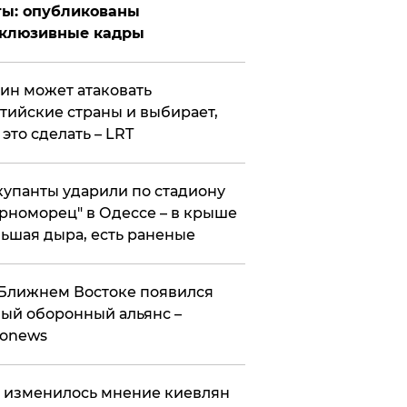
ты: опубликованы
склюзивные кадры
ин может атаковать
тийские страны и выбирает,
 это сделать – LRT
упанты ударили по стадиону
рноморец" в Одессе – в крыше
ьшая дыра, есть раненые
Ближнем Востоке появился
ый оборонный альянс –
ronews
 изменилось мнение киевлян