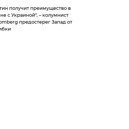
тин получит преимущество в
не с Украиной", – колумнист
omberg предостерег Запад от
ибки