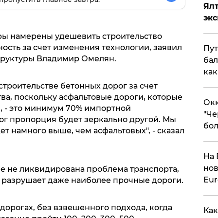
Ял
эк
ры намерены удешевить строительство
ность за счет изменения технологии, заявил
Пут
труктуры Владимир Омелян.
бал
как
троительстве бетонных дорог за счет
ва, поскольку асфальтовые дороги, которые
Окк
я, - это минимум 70% импортной
"Че
ог пропорция будет зеркально другой. Мы
бол
ет намного выше, чем асфальтовых", - сказал
На 
нов
не не ликвидирована проблема транспорта,
Eu
и разрушает даже наиболее прочные дороги.
 дорогах, без взвешенного подхода, когда
Как