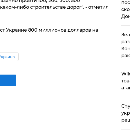
занно пройти 100, 200, 300, 500
пос
каком-либо строительстве дорог", - отметил
ско
До
ст Украине 800 миллионов долларов на
​Зе
раз
Кон
рак
Украины
​Wi
тов
ата
Спу
укр
ре