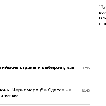
"Пу
вой
Blo
ош
тийские страны и выбирает, как
17:15
иону "Черноморец" в Одессе – в
16:42
раненые