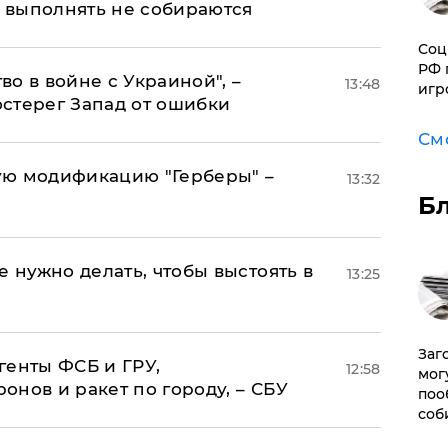
о выполнять не собираются
Соц
РФ 
о в войне с Украиной", –
13:48
игр
стерег Запад от ошибки
См
ую модификацию "Герберы" –
13:32
Б
е нужно делать, чтобы выстоять в
13:25
Заг
генты ФСБ и ГРУ,
12:58
мог
нов и ракет по городу, – СБУ
поо
соб