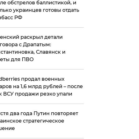
ле обстрелов баллистикой, и
лько украинцев готовы отдать
нбасс РФ
ленский раскрыл детали
говора с Драпатым:
стантиновка, Славянск и
еты для ПВО
ldberries продал военных
аров на 1,6 млрд рублей – после
к ВСУ продажи резко упали
стя два года Путин повторяет
аинское стратегическое
шение