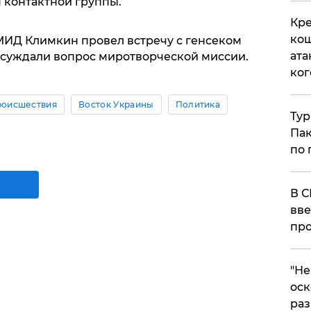
 контактной группы.
Кре
кош
 МИД Климкин провел встречу с генсеком
ата
бсуждали вопрос миротворческой миссии.
ког
оисшествия
Восток Украины
Политика
Тур
Пак
по 
В С
вве
про
​"Н
оск
раз