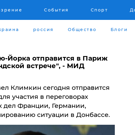
озрение
События
Спорт
Д
краина
россия
Общество
Блоги
ю-Йорка отправится в Париж
ндской встрече", - МИД
ел Климкин сегодня отправится
ля участия в переговорах
 дел Франции, Германии,
лированию ситуации в Донбассе.