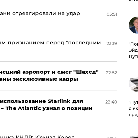
рани отреагировали на удар
05:51
ным признанием перед "последним
23:19
​"По
Эйд
Пут
нецкий аэропорт и сжег "Шахед"
22:52
ваны эксклюзивные кадры
использование Starlink для
22:40
"Пу
– The Atlantic узнал о позиции
с У
пре
юзника КНДР: Южная Корея