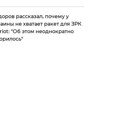
оров рассказал, почему у
аины не хватает ракет для ЗРК
riot: "Об этом неоднократно
орилось"