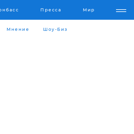
онбасс
Пресса
Мир
Мнение
Шоу-Биз