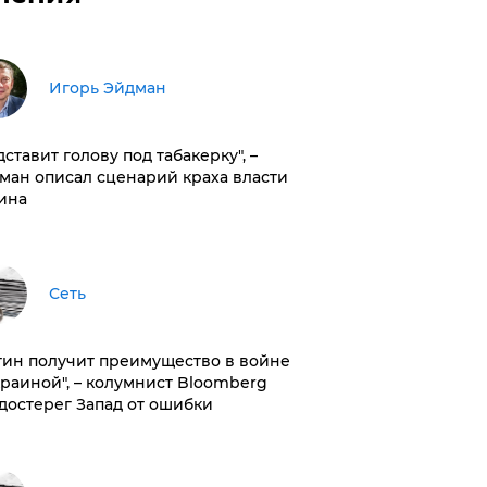
Игорь Эйдман
дставит голову под табакерку", –
ман описал сценарий краха власти
ина
Сеть
тин получит преимущество в войне
краиной", – колумнист Bloomberg
достерег Запад от ошибки