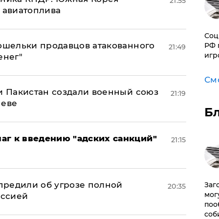
21:55
н авиатоплива
Соц
кошельки продавцов атакованного
РФ 
21:49
игр
енег"
См
 и Пакистан создали военный союз
21:19
неве
Б
аг к введению "адских санкций"
21:15
предили об угрозе полной
Заг
20:35
мог
оссией
поо
соб