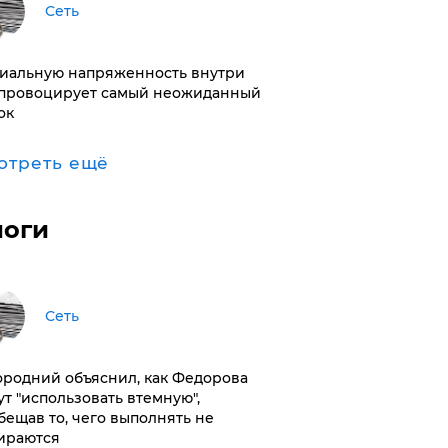
Сеть
иальную напряженность внутри
провоцирует самый неожиданный
ок
отреть ещё
логи
Сеть
ородний объяснил, как Федорова
ут "использовать втемную",
бещав то, чего выполнять не
ираются