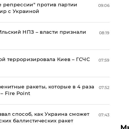
е репрессии" против партии
09:06
мир с Украиной
льский НПЗ – власти признали
08:19
й терроризировала Киев – ГСЧС
07:59
енитные ракеты, которые в 4 раза
07:52
 Fire Point
вал способ, как Украина сможет
07:43
ских баллистических ракет
М