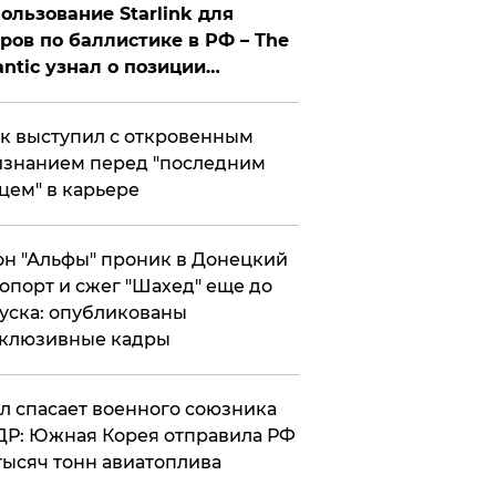
ользование Starlink для
ров по баллистике в РФ – The
antic узнал о позиции
знесмена
к выступил с откровенным
знанием перед "последним
цем" в карьере
н "Альфы" проник в Донецкий
опорт и сжег "Шахед" еще до
уска: опубликованы
склюзивные кадры
ул спасает военного союзника
Р: Южная Корея отправила РФ
тысяч тонн авиатоплива