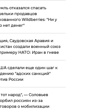
мль отказался спасать
ельки продавцов
кованного Wildberries: "Ни у
о нет денег"
ция, Саудовская Аравия и
истан создали военный союз
примеру НАТО: Иран в гневе
ША сделали еще один шаг к
дению "адских санкций"
тив России
е тот народ", — Соловьев
орбил россиян из-за
говоров о мобилизации