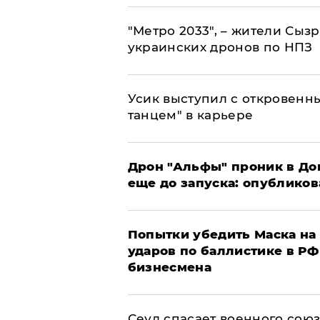
"Метро 2033", – жители Сыз
украинских дронов по НПЗ
Усик выступил с откровен
танцем" в карьере
Дрон "Альфы" проник в До
еще до запуска: опублико
Попытки убедить Маска на 
ударов по баллистике в РФ 
бизнесмена
​Сеул спасает военного со