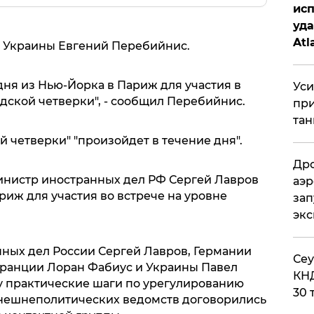
исп
уда
Atl
Д Украины Евгений Перебийнис.
би
ня из Нью-Йорка в Париж для участия в
Уси
дской четверки", - сообщил Перебийнис.
при
тан
 четверки" "произойдет в течение дня".
Дро
инистр иностранных дел РФ Сергей Лавров
аэр
иж для участия во встрече на уровне
зап
эк
ных дел России Сергей Лавров, Германии
​Се
ранции Лоран Фабиус и Украины Павел
КНД
у практические шаги по урегулированию
30 
внешнеполитических ведомств договорились